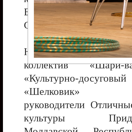
Бендеры , руководител
Светлана Георгиевна
Народный цирковой
коллектив «Шари
«Культурно-досуго
«Шелковик» г.
руководители Отличны
культуры Придне
Молдавской Респуб