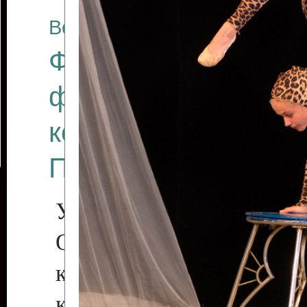
Все отчеты
Финал Республикан
фестиваля цирков
коллективов "Созв
Приднестровского 
Участники фестиваля:
Образцовый эстрадн
коллектив «Рове
культуры с. Протяга