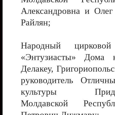
Александровна и Олег
Райлян;
Народный цирковой
«Энтузиасты» Дома к
Делакеу, Григориопольс
руководитель Отличн
культуры Придне
Молдавской Респуб
Петрович Дижмару;