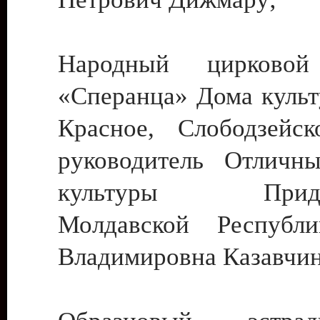
Народный цирковой
«Сперанца» Дома культ
Красное, Слободзейск
руководитель Отличн
культуры Придне
Молдавской Республ
Владимировна Казавчин