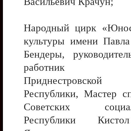
Васильевич Крачун;
Народный цирк «Юнос
культуры имени Павла 
Бендеры, руководите
работник ку
Приднестровской М
Республики, Мастер с
Советских социали
Республики Кист