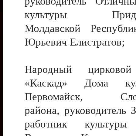
руководитель Отличн
культуры Придне
Молдавской Республи
Юрьевич Елистратов;
Народный цирковой
«Каскад» Дома ку
Первомайск, Слобо
района, руководитель 
работник культуры