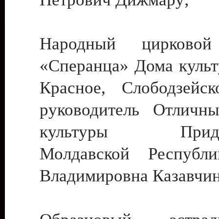
Народный цирковой
«Сперанца» Дома культ
Красное, Слободзейск
руководитель Отличн
культуры Придне
Молдавской Республ
Владимировна Казавчин