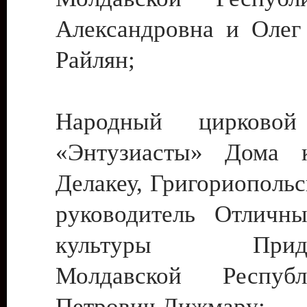
Александровна и Олег
Райлян;
Народный цирковой
«Энтузиасты» Дома к
Делакеу, Григориопольс
руководитель Отличн
культуры Придне
Молдавской Респуб
Петрович Дижмару;