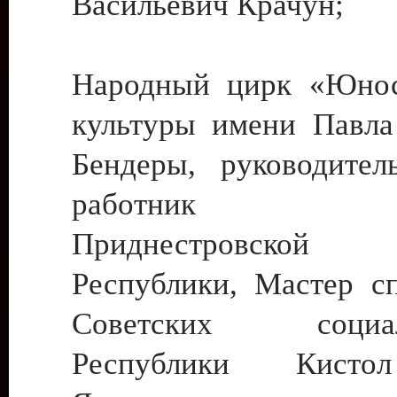
Васильевич Крачун;
Народный цирк «Юнос
культуры имени Павла 
Бендеры, руководите
работник ку
Приднестровской М
Республики, Мастер с
Советских социали
Республики Кист