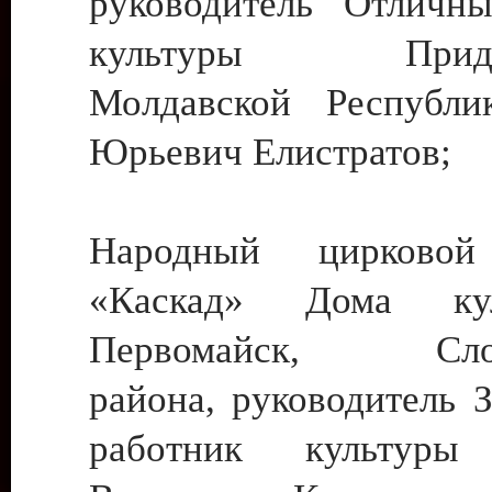
руководитель Отличн
культуры Придне
Молдавской Республи
Юрьевич Елистратов;
Народный цирковой
«Каскад» Дома ку
Первомайск, Слобо
района, руководитель 
работник культуры