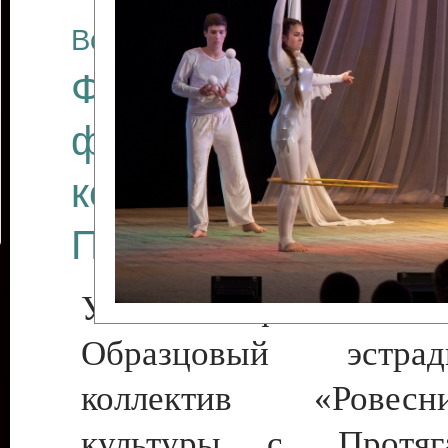
Все отчеты
Финал Республикан
фестиваля цирков
коллективов "Созв
Приднестровского 
Участники фестиваля:
Образцовый эстрадн
коллектив «Рове
культуры с. Протяга