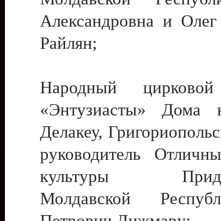
Александровна и Олег
Райлян;
Народный цирковой
«Энтузиасты» Дома к
Делакеу, Григориопольс
руководитель Отличн
культуры Придне
Молдавской Респуб
Петрович Дижмару;