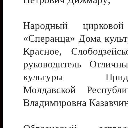
Народный цирковой
«Сперанца» Дома культ
Красное, Слободзейск
руководитель Отличн
культуры Придне
Молдавской Республ
Владимировна Казавчин