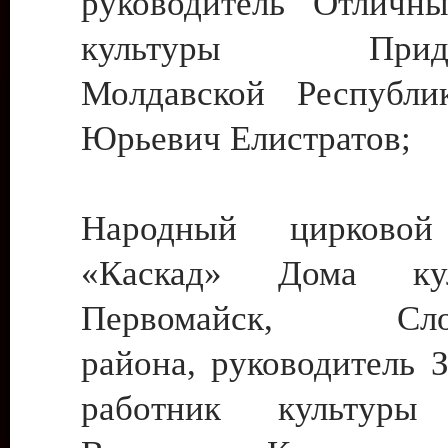
руководитель Отличн
культуры Придне
Молдавской Республи
Юрьевич Елистратов;
Народный цирковой
«Каскад» Дома ку
Первомайск, Слобо
района, руководитель 
работник культуры