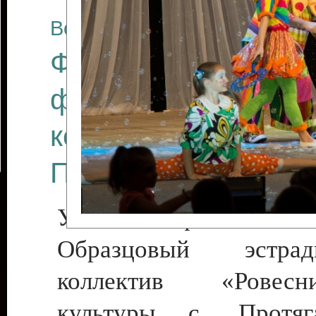
Все отчеты
Финал Республикан
фестиваля цирков
коллективов "Созв
Приднестровского 
Участники фестиваля:
Образцовый эстрадн
коллектив «Рове
культуры с. Протяга