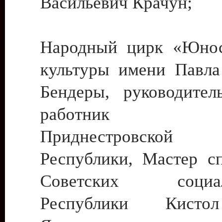
Васильевич Крачун;
Народный цирк «Юнос
культуры имени Павла 
Бендеры, руководите
работник ку
Приднестровской М
Республики, Мастер с
Советских социали
Республики Кист