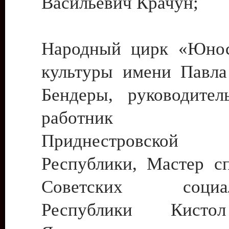
Васильевич Крачун;
Народный цирк «Юнос
культуры имени Павла 
Бендеры, руководите
работник ку
Приднестровской М
Республики, Мастер с
Советских социали
Республики Кист