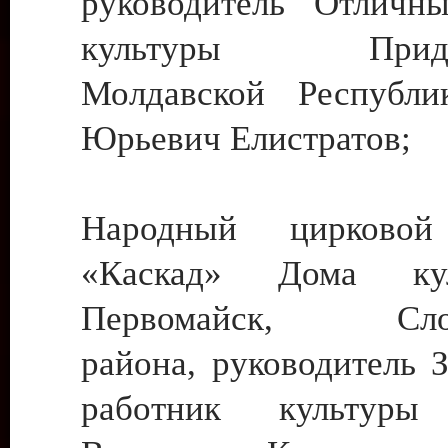
руководитель Отличн
культуры Придне
Молдавской Республи
Юрьевич Елистратов;
Народный цирковой
«Каскад» Дома ку
Первомайск, Слобо
района, руководитель 
работник культуры