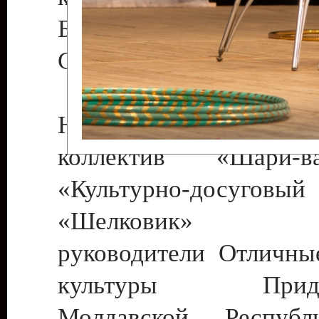
Бендеры , руководител
Светлана Георгиевна
Народный цирковой
коллектив «Шари
«Культурно-досуго
«Шелковик» г.
руководители Отличны
культуры Придне
Молдавской Респуб