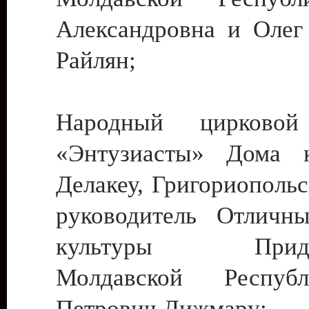
Александровна и Олег
Райлян;
Народный цирковой
«Энтузиасты» Дома к
Делакеу, Григориопольс
руководитель Отличн
культуры Придне
Молдавской Респуб
Петрович Дижмару;