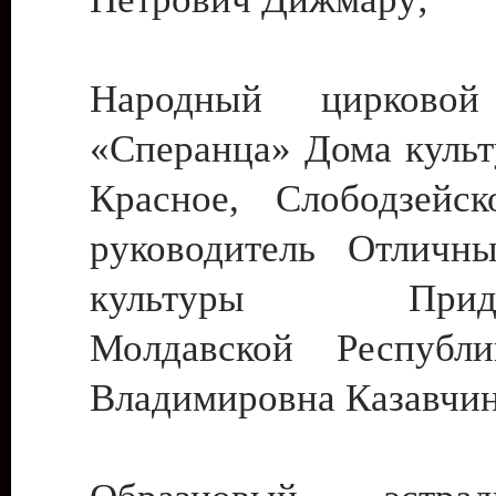
Народный цирковой
«Сперанца» Дома культ
Красное, Слободзейск
руководитель Отличн
культуры Придне
Молдавской Республ
Владимировна Казавчин