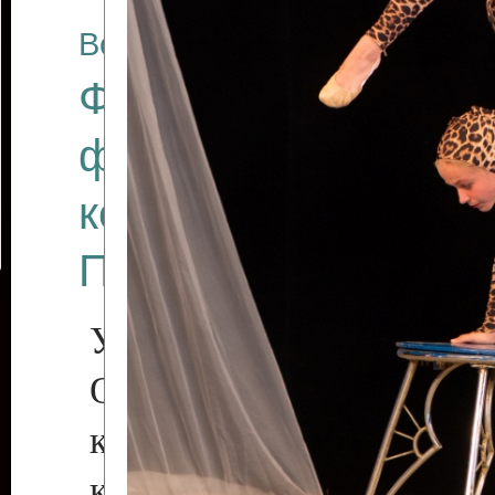
Все отчеты
Финал Республикан
фестиваля цирков
коллективов "Созв
Приднестровского 
Участники фестиваля:
Образцовый эстрадн
коллектив «Рове
культуры с. Протяга