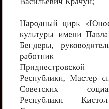
Васильевич Крачун;
Народный цирк «Юнос
культуры имени Павла 
Бендеры, руководите
работник ку
Приднестровской М
Республики, Мастер с
Советских социали
Республики Кист