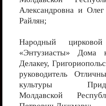
Александровна и Олег
Райлян;
Народный цирковой
«Энтузиасты» Дома к
Делакеу, Григориопольс
руководитель Отличн
культуры Придне
Молдавской Респуб
Петрович Дижмару;