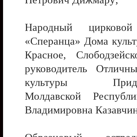
Народный цирковой
«Сперанца» Дома культ
Красное, Слободзейск
руководитель Отличн
культуры Придне
Молдавской Республ
Владимировна Казавчин