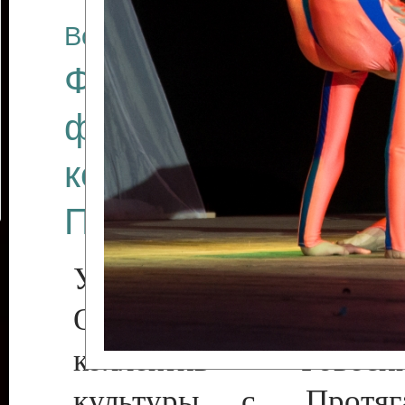
Все отчеты
Финал Республикан
фестиваля цирков
коллективов "Созв
Приднестровского 
Участники фестиваля:
Образцовый эстрадн
коллектив «Рове
культуры с. Протяга