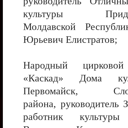
руководитель Отличн
культуры Придне
Молдавской Республи
Юрьевич Елистратов;
Народный цирковой
«Каскад» Дома ку
Первомайск, Слобо
района, руководитель 
работник культуры