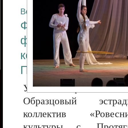
Все отчеты
Финал Республикан
фестиваля цирков
коллективов "Созв
Приднестровского 
Участники фестиваля:
Образцовый эстрадн
коллектив «Рове
культуры с. Протяга