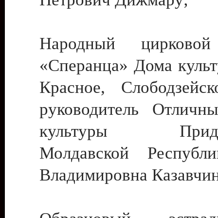
Народный цирковой
«Сперанца» Дома культ
Красное, Слободзейск
руководитель Отличн
культуры Придне
Молдавской Республ
Владимировна Казавчин