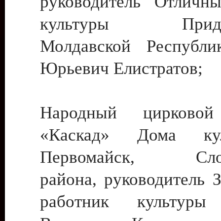
руководитель Отличн
культуры Придне
Молдавской Республи
Юрьевич Елистратов;
Народный цирковой
«Каскад» Дома ку
Первомайск, Слобо
района, руководитель 
работник культуры