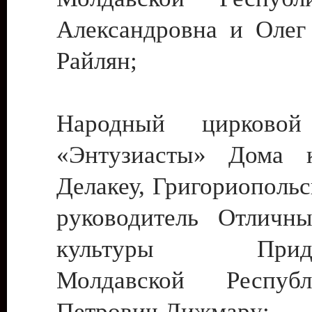
Александровна и Олег
Райлян;
Народный цирковой
«Энтузиасты» Дома к
Делакеу, Григориопольс
руководитель Отличн
культуры Придне
Молдавской Респуб
Петрович Дижмару;