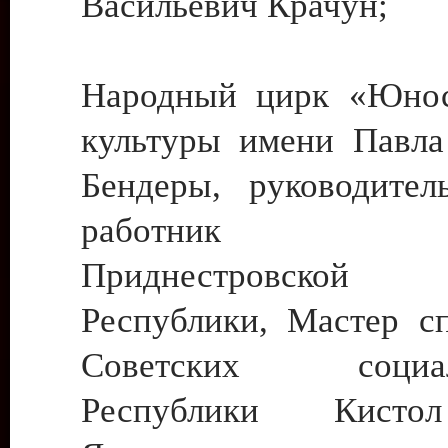
Васильевич Крачун;
Народный цирк «Юнос
культуры имени Павла 
Бендеры, руководите
работник ку
Приднестровской М
Республики, Мастер с
Советских социали
Республики Кист