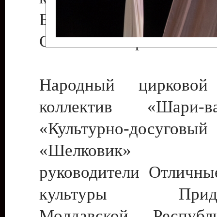
Бендеры , руководител
Светлана Георгиевна
Народный цирковой
коллектив «Шари
«Культурно-досуго
«Шелковик» г.
руководители Отличны
культуры Придне
Молдавской Респуб