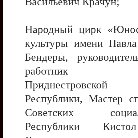
Васильевич Крачун;
Народный цирк «Юнос
культуры имени Павла 
Бендеры, руководите
работник ку
Приднестровской М
Республики, Мастер с
Советских социали
Республики Кист