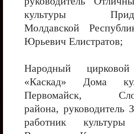
руководитель Отличн
культуры Придне
Молдавской Республи
Юрьевич Елистратов;
Народный цирковой
«Каскад» Дома ку
Первомайск, Слобо
района, руководитель 
работник культуры