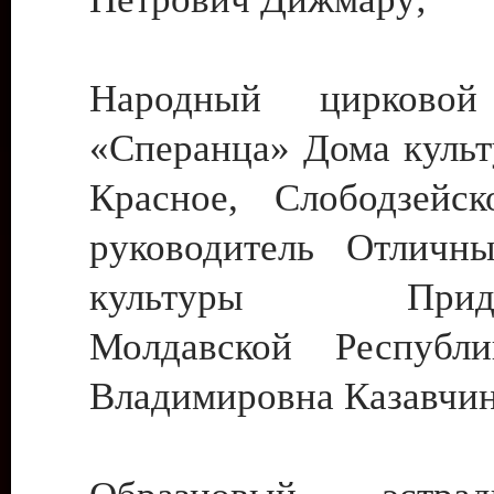
Народный цирковой
«Сперанца» Дома культ
Красное, Слободзейск
руководитель Отличн
культуры Придне
Молдавской Республ
Владимировна Казавчин