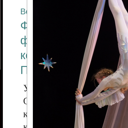
Все отчеты
Финал Республикан
фестиваля цирков
коллективов "Созв
Приднестровского 
Участники фестиваля:
Образцовый эстрадн
коллектив «Рове
культуры с. Протяга