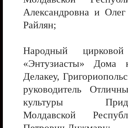
Александровна и Олег
Райлян;
Народный цирковой
«Энтузиасты» Дома к
Делакеу, Григориопольс
руководитель Отличн
культуры Придне
Молдавской Респуб
Петрович Дижмару;