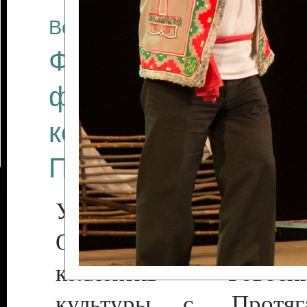
Все отчеты
Финал Республикан
фестиваля цирков
коллективов "Созв
Приднестровского 
Участники фестиваля:
Образцовый эстрадн
коллектив «Рове
культуры с. Протяга