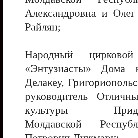
Александровна и Олег
Райлян;
Народный цирковой
«Энтузиасты» Дома к
Делакеу, Григориопольс
руководитель Отличн
культуры Придне
Молдавской Респуб
Петрович Дижмару;