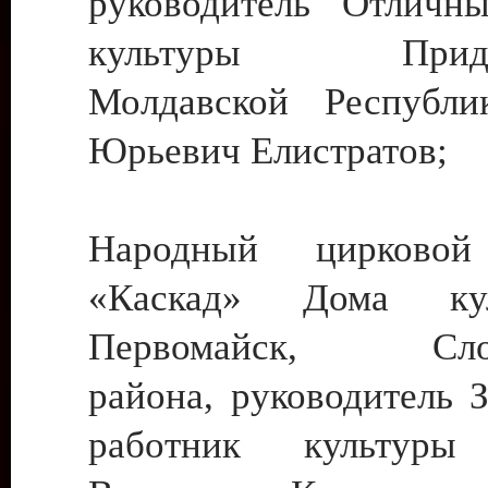
руководитель Отличн
культуры Придне
Молдавской Республи
Юрьевич Елистратов;
Народный цирковой
«Каскад» Дома ку
Первомайск, Слобо
района, руководитель 
работник культуры