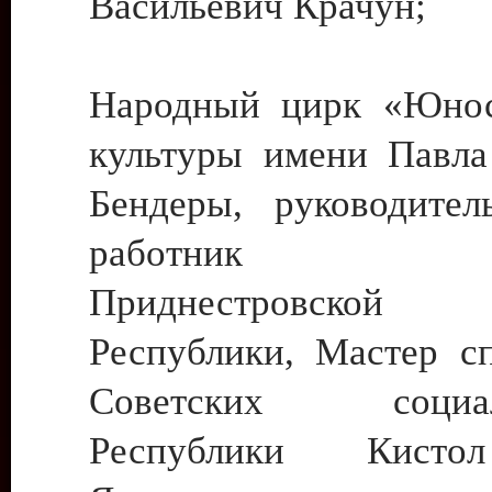
Васильевич Крачун;
Народный цирк «Юнос
культуры имени Павла 
Бендеры, руководите
работник ку
Приднестровской М
Республики, Мастер с
Советских социали
Республики Кист