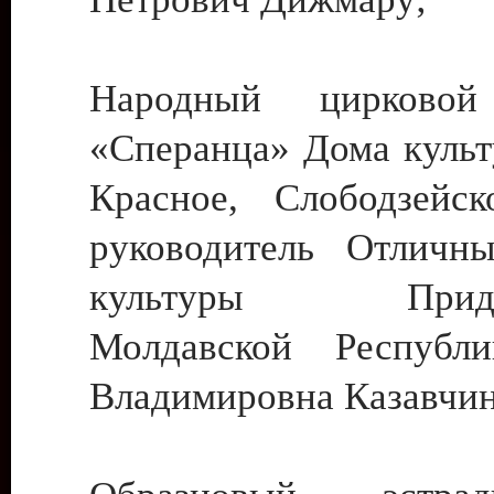
Народный цирковой
«Сперанца» Дома культ
Красное, Слободзейск
руководитель Отличн
культуры Придне
Молдавской Республ
Владимировна Казавчин