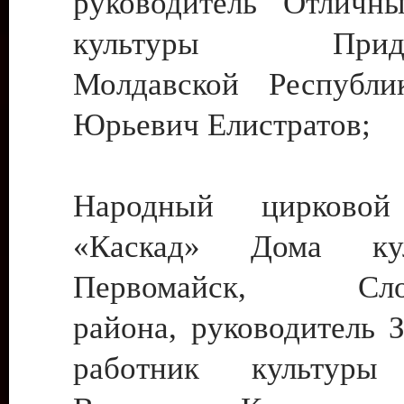
руководитель Отличн
культуры Придне
Молдавской Республи
Юрьевич Елистратов;
Народный цирковой
«Каскад» Дома ку
Первомайск, Слобо
района, руководитель 
работник культуры