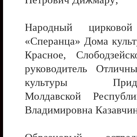
Народный цирковой
«Сперанца» Дома культ
Красное, Слободзейск
руководитель Отличн
культуры Придне
Молдавской Республ
Владимировна Казавчин