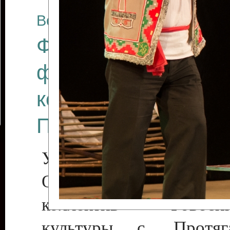
Все отчеты
Финал Республикан
фестиваля цирков
коллективов "Созв
Приднестровского 
Участники фестиваля:
Образцовый эстрадн
коллектив «Рове
культуры с. Протяга