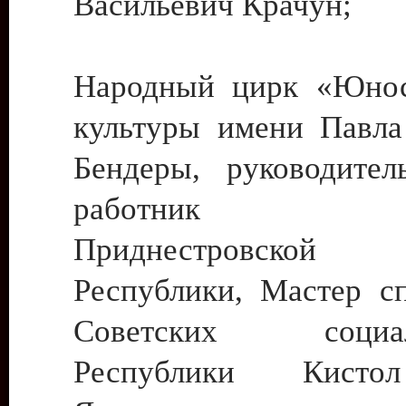
Васильевич Крачун;
Народный цирк «Юнос
культуры имени Павла 
Бендеры, руководите
работник ку
Приднестровской М
Республики, Мастер с
Советских социали
Республики Кист