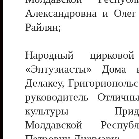
Александровна и Олег
Райлян;
Народный цирковой
«Энтузиасты» Дома к
Делакеу, Григориопольс
руководитель Отличн
культуры Придне
Молдавской Респуб
Петрович Дижмару;