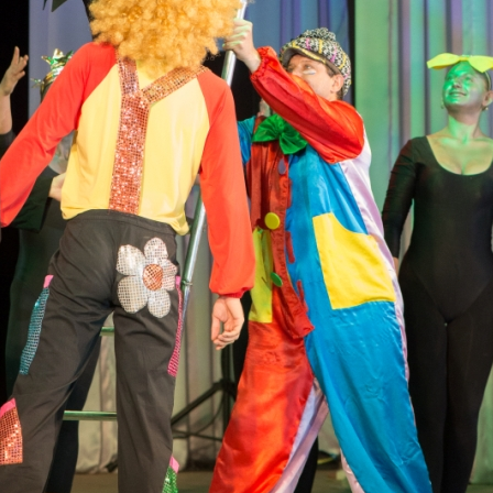
канского фестиваля
тивов "Созвездие
о цирка"
ковой коллектив «Ровесник» Дом культуры с.
 руководитель Рогожинер Светлана Георгиевна
ский коллектив «Шари-вари» МУ «Культурно-
» г.Бендеры, руководители Отличные работники
Молдавской Республики Алёна Александровна и
тив «Энтузиасты» Дома культуры с. Делакеу,
а, руководитель Отличный работник культуры
й Республики Пётр Петрович Дижмару;
ив «Сперанца» Дома культуры посёлка Красное,