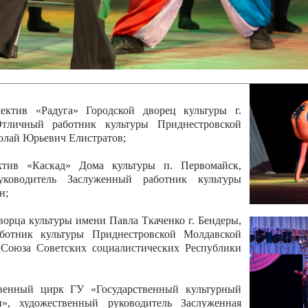
 руководитель Отличный работник культуры
вской Республики Анжела Владимировна
ой коллектив «Алегро» Дома детско –юношеского
бодзейского района, руководитель Хачатурян Юрий
ектив «Радуга» Городской дворец культуры г.
Отличный работник культуры Приднестровской
олай Юрьевич Елистратов;
ктив «Каскад» Дома культуры п. Первомайск,
руководитель Заслуженный работник культуры
н;
рца культуры имени Павла Ткаченко г. Бендеры,
ботник культуры Приднестровской Молдавской
 Союза Советских социалистических Республики
твенный цирк ГУ «Государственный культурный
», художественный руководитель Заслуженная