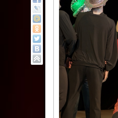
Все отчеты
Финал Республи
цирковых коллек
Приднестровског
Участники фестиваля:
Образцовый эстрадно-цир
Протягайловка, г. Бендеры ,
Народный цирковой клоун
досуговый центр «Шелковик
культуры Приднестровской 
Олег Степанович Райлян;
Народный цирковой коллек
Григориопольского район
Приднестровской Молдавско
Народный цирковой коллект