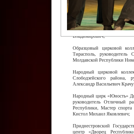
Слободзейского района,
Приднестровской Молда
Казавчинская;
Образцовый эстрадно-цирков
творчества с. Чобручи, Сло
Владимирович;
Образцовый цирковой колл
Тирасполь, руководитель 
Молдавской Республики Ник
Народный цирковой колле
Слободзейского района, 
Александр Васильевич Крачу
Народный цирк «Юность» Дво
руководитель Отличный ра
Республики, Мастер спорта
Кистол Михаил Яковлевич;
Приднестровский Государс
центр «Дворец Республики