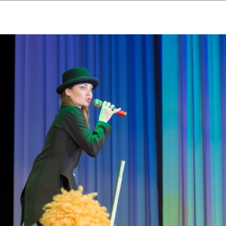
ударственный культурный ц
Дворец Республики
ктивы
Новости
Афиша
Арт-монитор
Арт-прожек
ЧЕТЫ ГКЦ "ДВОРЕЦ РЕСПУБЛИ