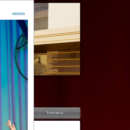
закрыть
ентр
тор
Инфо
Контакты
КИ"