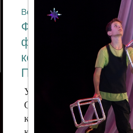
Все отчеты
Финал Республикан
фестиваля цирков
коллективов "Созв
Приднестровского 
Участники фестиваля:
Образцовый эстрадн
коллектив «Рове
культуры с. Протяга