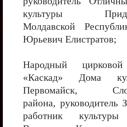
руководитель Отличн
культуры Придне
Молдавской Республи
Юрьевич Елистратов;
Народный цирковой
«Каскад» Дома ку
Первомайск, Слобо
района, руководитель 
работник культуры