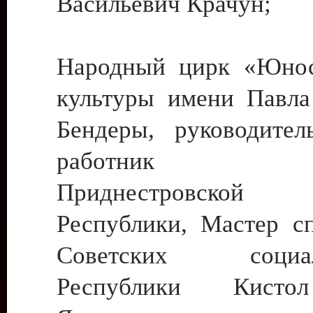
Васильевич Крачун;
Народный цирк «Юнос
культуры имени Павла 
Бендеры, руководите
работник ку
Приднестровской М
Республики, Мастер с
Советских социали
Республики Кист