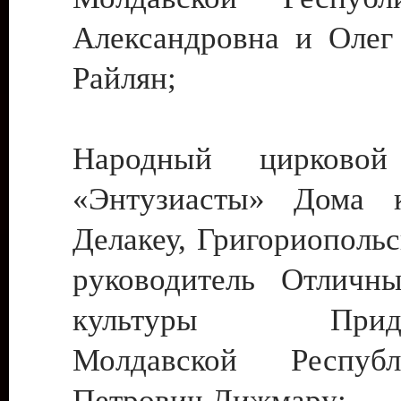
Александровна и Олег
Райлян;
Народный цирковой
«Энтузиасты» Дома к
Делакеу, Григориопольс
руководитель Отличн
культуры Придне
Молдавской Респуб
Петрович Дижмару;