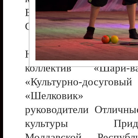
Бендеры , руководител
Светлана Георгиевна
Народный цирковой
коллектив «Шари
«Культурно-досуго
«Шелковик» г.
руководители Отличны
культуры Придне
Молдавской Респуб