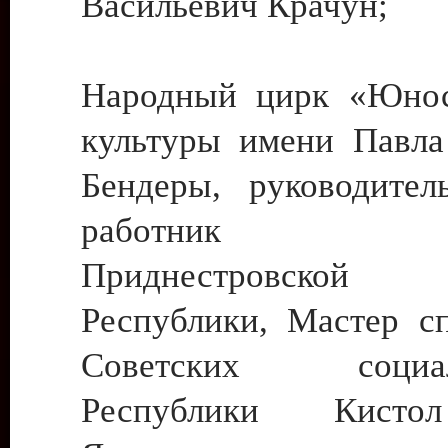
Васильевич Крачун;
Народный цирк «Юнос
культуры имени Павла 
Бендеры, руководите
работник ку
Приднестровской М
Республики, Мастер с
Советских социали
Республики Кист