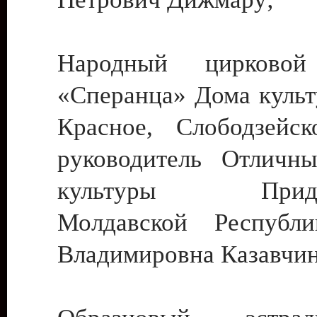
Народный цирковой
«Сперанца» Дома культ
Красное, Слободзейск
руководитель Отличн
культуры Придне
Молдавской Республ
Владимировна Казавчин