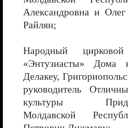
Александровна и Олег
Райлян;
Народный цирковой
«Энтузиасты» Дома к
Делакеу, Григориопольс
руководитель Отличн
культуры Придне
Молдавской Респуб
Петрович Дижмару;