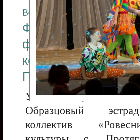
Все отчеты
Финал Республикан
фестиваля цирков
коллективов "Созв
Приднестровского 
Участники фестиваля:
Образцовый эстрадн
коллектив «Рове
культуры с. Протяга