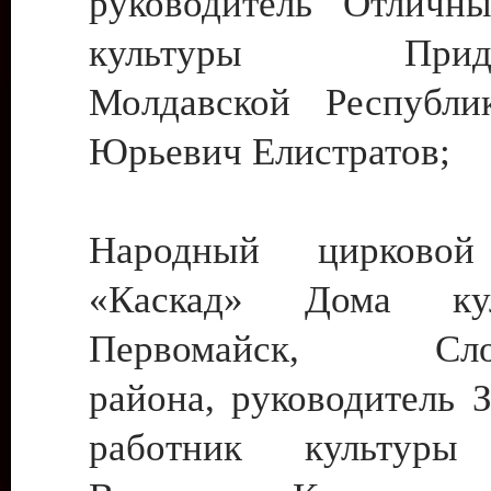
руководитель Отличн
культуры Придне
Молдавской Республи
Юрьевич Елистратов;
Народный цирковой
«Каскад» Дома ку
Первомайск, Слобо
района, руководитель 
работник культуры