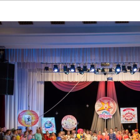
ударственный культурный ц
Дворец Республики
ктивы
Новости
Афиша
Арт-монитор
Арт-прожек
ЧЕТЫ ГКЦ "ДВОРЕЦ РЕСПУБЛИ