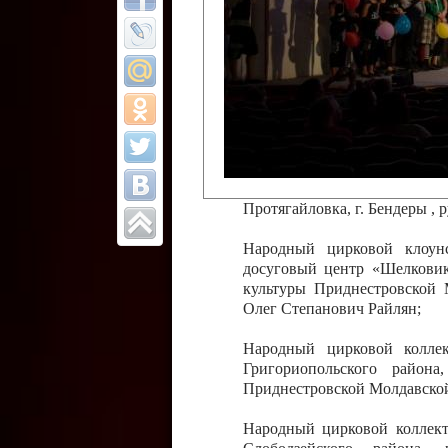
Все отчеты
Финал Республи
цирковых коллек
Приднестровског
Участники фестиваля:
Образцовый эстрадно-цир
Протягайловка, г. Бендеры ,
Народный цирковой клоун
досуговый центр «Шелковик
культуры Приднестровской 
Олег Степанович Райлян;
Народный цирковой коллек
Григориопольского район
Приднестровской Молдавско
Народный цирковой коллект