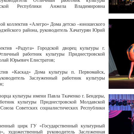
 руководитель Отличный работник культуры
вской Республики Анжела Владимировна
ой коллектив «Алегро» Дома детско –юношеского
бодзейского района, руководитель Хачатурян Юрий
ектив «Радуга» Городской дворец культуры г.
Отличный работник культуры Приднестровской
олай Юрьевич Елистратов;
ктив «Каскад» Дома культуры п. Первомайск,
руководитель Заслуженный работник культуры
н;
рца культуры имени Павла Ткаченко г. Бендеры,
ботник культуры Приднестровской Молдавской
 Союза Советских социалистических Республики
твенный цирк ГУ «Государственный культурный
», художественный руководитель Заслуженная