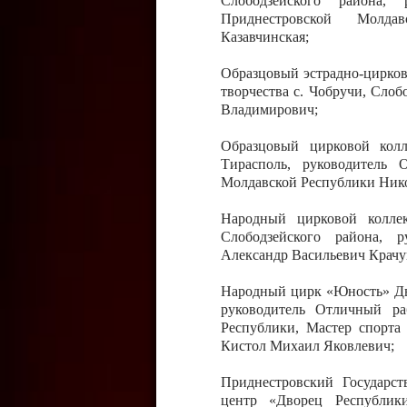
Слободзейского района,
Приднестровской Молда
Казавчинская;
Образцовый эстрадно-цирков
творчества с. Чобручи, Сло
Владимирович;
Образцовый цирковой колл
Тирасполь, руководитель 
Молдавской Республики Ник
Народный цирковой колле
Слободзейского района, 
Александр Васильевич Крачу
Народный цирк «Юность» Дво
руководитель Отличный ра
Республики, Мастер спорта
Кистол Михаил Яковлевич;
Приднестровский Государс
центр «Дворец Республики