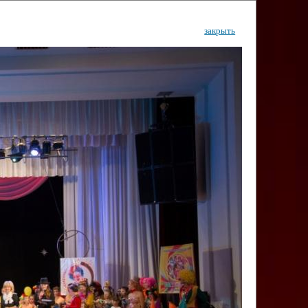
закрыть
ентр
тор
Инфо
Контакты
КИ"