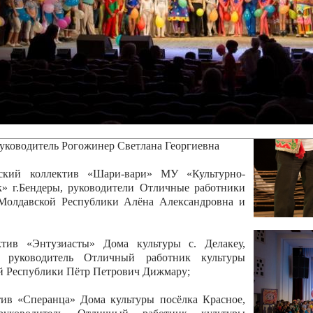
канского фестиваля
тивов "Созвездие
о цирка"
ковой коллектив «Ровесник» Дом культуры с.
 руководитель Рогожинер Светлана Георгиевна
ский коллектив «Шари-вари» МУ «Культурно-
» г.Бендеры, руководители Отличные работники
Молдавской Республики Алёна Александровна и
тив «Энтузиасты» Дома культуры с. Делакеу,
а, руководитель Отличный работник культуры
й Республики Пётр Петрович Дижмару;
ив «Сперанца» Дома культуры посёлка Красное,