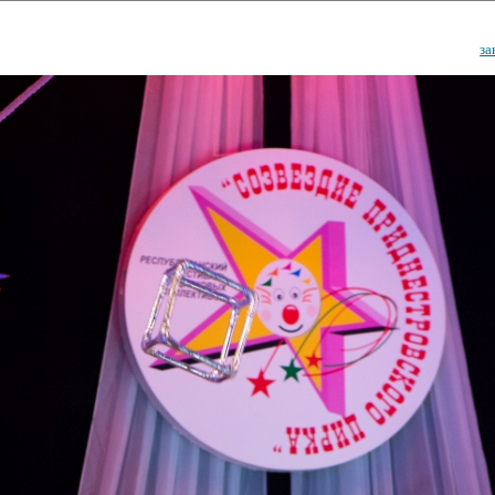
за
ударственный культурный ц
Дворец Республики
ктивы
Новости
Афиша
Арт-монитор
Арт-прожек
ЧЕТЫ ГКЦ "ДВОРЕЦ РЕСПУБЛИ