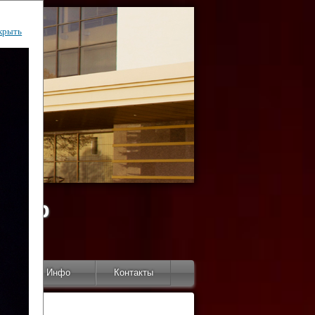
крыть
ентр
тор
Инфо
Контакты
КИ"