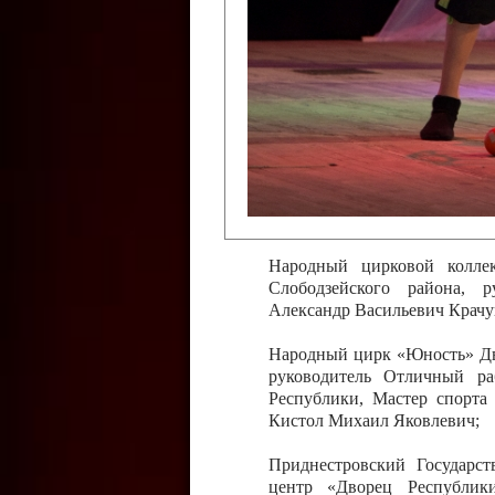
Слободзейского района,
Приднестровской Молда
Казавчинская;
Образцовый эстрадно-цирков
творчества с. Чобручи, Сло
Владимирович;
Образцовый цирковой колл
Тирасполь, руководитель 
Молдавской Республики Ник
Народный цирковой колле
Слободзейского района, 
Александр Васильевич Крачу
Народный цирк «Юность» Дво
руководитель Отличный ра
Республики, Мастер спорта
Кистол Михаил Яковлевич;
Приднестровский Государс
центр «Дворец Республики