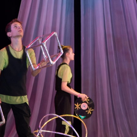
канского фестиваля
тивов "Созвездие
о цирка"
ковой коллектив «Ровесник» Дом культуры с.
 руководитель Рогожинер Светлана Георгиевна
ский коллектив «Шари-вари» МУ «Культурно-
» г.Бендеры, руководители Отличные работники
Молдавской Республики Алёна Александровна и
тив «Энтузиасты» Дома культуры с. Делакеу,
а, руководитель Отличный работник культуры
й Республики Пётр Петрович Дижмару;
ив «Сперанца» Дома культуры посёлка Красное,