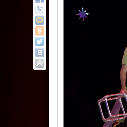
Все отчеты
Финал Республи
цирковых коллек
Приднестровског
Участники фестиваля:
Образцовый эстрадно-цир
Протягайловка, г. Бендеры ,
Народный цирковой клоун
досуговый центр «Шелковик
культуры Приднестровской 
Олег Степанович Райлян;
Народный цирковой коллек
Григориопольского район
Приднестровской Молдавско
Народный цирковой коллект