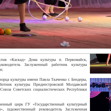
 руководитель Отличный работник культуры
вской Республики Анжела Владимировна
ой коллектив «Алегро» Дома детско –юношеского
бодзейского района, руководитель Хачатурян Юрий
ектив «Радуга» Городской дворец культуры г.
Отличный работник культуры Приднестровской
олай Юрьевич Елистратов;
ктив «Каскад» Дома культуры п. Первомайск,
руководитель Заслуженный работник культуры
н;
рца культуры имени Павла Ткаченко г. Бендеры,
ботник культуры Приднестровской Молдавской
 Союза Советских социалистических Республики
твенный цирк ГУ «Государственный культурный
», художественный руководитель Заслуженная