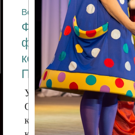
Все отчеты
Финал Республикан
фестиваля цирков
коллективов "Созв
Приднестровского 
Участники фестиваля:
Образцовый эстрадн
коллектив «Рове
культуры с. Протяга