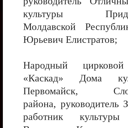
руководитель Отличн
культуры Придне
Молдавской Республи
Юрьевич Елистратов;
Народный цирковой
«Каскад» Дома ку
Первомайск, Слобо
района, руководитель 
работник культуры