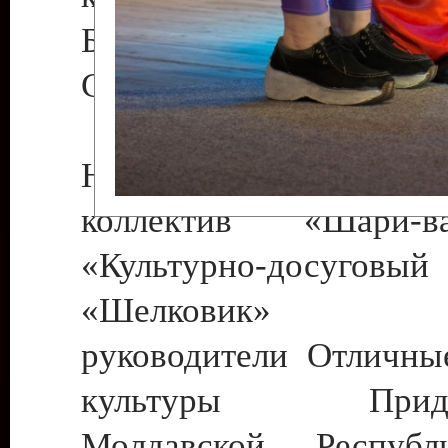
Бендеры , руководител
Светлана Георгиевна
Народный цирковой
коллектив «Шари
«Культурно-досуго
«Шелковик» г.
руководители Отличны
культуры Придне
Молдавской Респуб