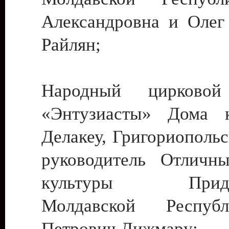
Александровна и Олег
Райлян;
Народный цирковой
«Энтузиасты» Дома к
Делакеу, Григориопольс
руководитель Отличн
культуры Придне
Молдавской Респуб
Петрович Дижмару;