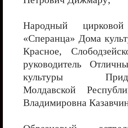
Народный цирковой
«Сперанца» Дома культ
Красное, Слободзейск
руководитель Отличн
культуры Придне
Молдавской Республ
Владимировна Казавчин