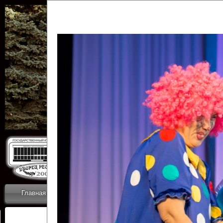
Государственн
Дворец
Главная
Приветствие
Коллективы
Новости
ОТЧЕТЫ ГКЦ 