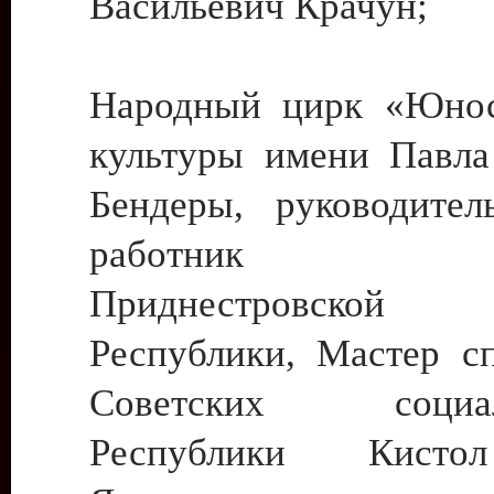
Васильевич Крачун;
Народный цирк «Юнос
культуры имени Павла 
Бендеры, руководите
работник ку
Приднестровской М
Республики, Мастер с
Советских социали
Республики Кист