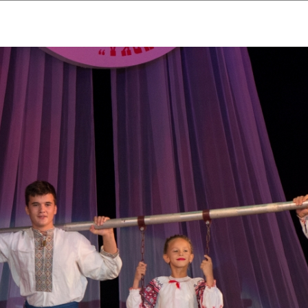
ударственный культурный ц
Дворец Республики
ктивы
Новости
Афиша
Арт-монитор
Арт-прожек
ЧЕТЫ ГКЦ "ДВОРЕЦ РЕСПУБЛИ