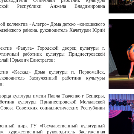
 руководитель Отличный работник культуры
вской Республики Анжела Владимировна
ой коллектив «Алегро» Дома детско –юношеского
бодзейского района, руководитель Хачатурян Юрий
ектив «Радуга» Городской дворец культуры г.
Отличный работник культуры Приднестровской
олай Юрьевич Елистратов;
ктив «Каскад» Дома культуры п. Первомайск,
руководитель Заслуженный работник культуры
н;
рца культуры имени Павла Ткаченко г. Бендеры,
ботник культуры Приднестровской Молдавской
 Союза Советских социалистических Республики
твенный цирк ГУ «Государственный культурный
», художественный руководитель Заслуженная