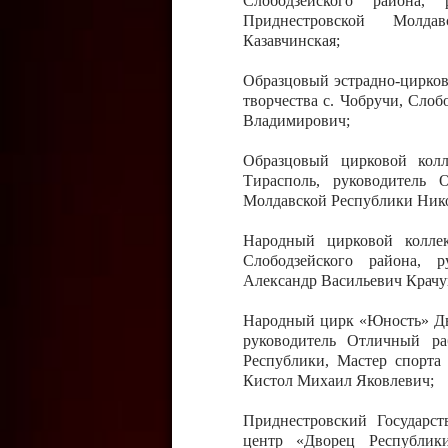
Слободзейского района,
Приднестровской Молда
Казавчинская;
Образцовый эстрадно-цирков
творчества с. Чобручи, Сло
Владимирович;
Образцовый цирковой колл
Тирасполь, руководитель 
Молдавской Республики Ник
Народный цирковой колле
Слободзейского района, 
Александр Васильевич Крачу
Народный цирк «Юность» Дво
руководитель Отличный ра
Республики, Мастер спорта
Кистол Михаил Яковлевич;
Приднестровский Государс
центр «Дворец Республики