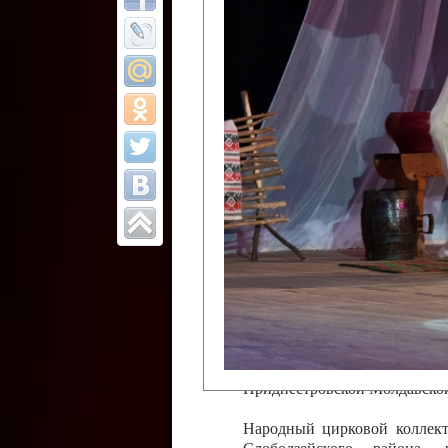
Все отчеты
Финал Республи
цирковых коллек
Приднестровског
Участники фестиваля:
Образцовый эстрадно-цир
Протягайловка, г. Бендеры ,
Народный цирковой клоун
досуговый центр «Шелковик
культуры Приднестровской 
Олег Степанович Райлян;
Народный цирковой коллек
Григориопольского район
Приднестровской Молдавско
Народный цирковой коллект