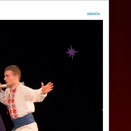
закрыть
ентр
тор
Инфо
Контакты
КИ"