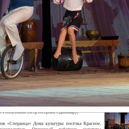
канского фестиваля
тивов "Созвездие
о цирка"
ковой коллектив «Ровесник» Дом культуры с.
 руководитель Рогожинер Светлана Георгиевна
ский коллектив «Шари-вари» МУ «Культурно-
» г.Бендеры, руководители Отличные работники
Молдавской Республики Алёна Александровна и
тив «Энтузиасты» Дома культуры с. Делакеу,
а, руководитель Отличный работник культуры
й Республики Пётр Петрович Дижмару;
ив «Сперанца» Дома культуры посёлка Красное,