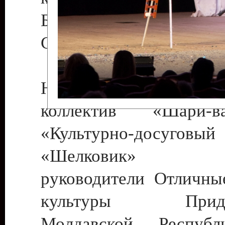
Бендеры , руководител
Светлана Георгиевна
Народный цирковой
коллектив «Шари
«Культурно-досуго
«Шелковик» г.
руководители Отличны
культуры Придне
Молдавской Респуб