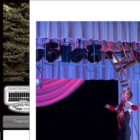
Государственн
Дворец
Главная
Приветствие
Коллективы
Новости
ОТЧЕТЫ ГКЦ 