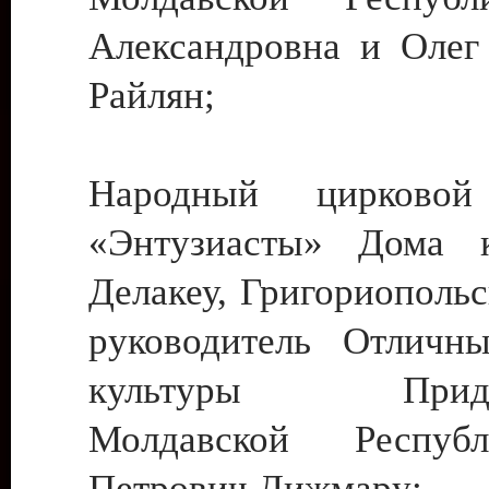
Александровна и Олег
Райлян;
Народный цирковой
«Энтузиасты» Дома к
Делакеу, Григориопольс
руководитель Отличн
культуры Придне
Молдавской Респуб
Петрович Дижмару;