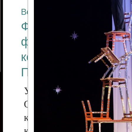
Все отчеты
Финал Республикан
фестиваля цирков
коллективов "Созв
Приднестровского 
Участники фестиваля:
Образцовый эстрадн
коллектив «Рове
культуры с. Протяга