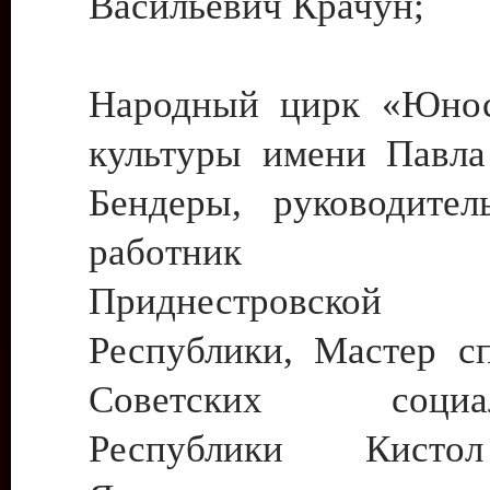
Васильевич Крачун;
Народный цирк «Юнос
культуры имени Павла 
Бендеры, руководите
работник ку
Приднестровской М
Республики, Мастер с
Советских социали
Республики Кист