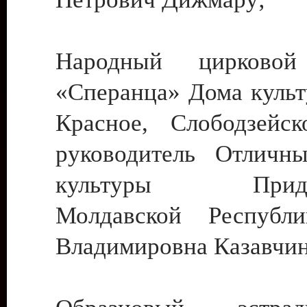
Народный цирковой
«Сперанца» Дома культ
Красное, Слободзейск
руководитель Отличн
культуры Придне
Молдавской Республ
Владимировна Казавчин