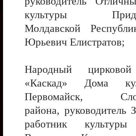
руководитель Отличн
культуры Придне
Молдавской Республи
Юрьевич Елистратов;
Народный цирковой
«Каскад» Дома ку
Первомайск, Слобо
района, руководитель 
работник культуры