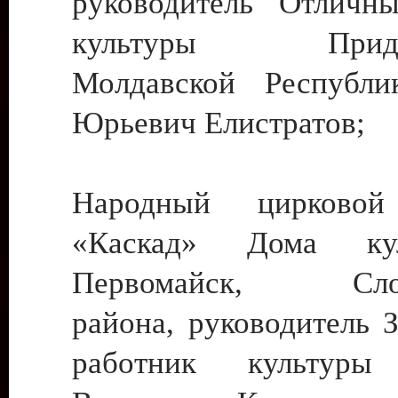
руководитель Отличн
культуры Придне
Молдавской Республи
Юрьевич Елистратов;
Народный цирковой
«Каскад» Дома ку
Первомайск, Слобо
района, руководитель 
работник культуры