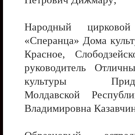
Народный цирковой
«Сперанца» Дома культ
Красное, Слободзейск
руководитель Отличн
культуры Придне
Молдавской Республ
Владимировна Казавчин