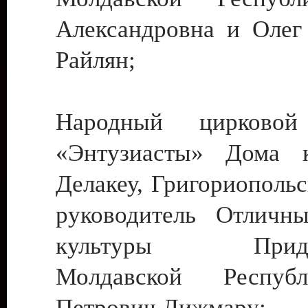
Александровна и Олег
Райлян;
Народный цирковой
«Энтузиасты» Дома к
Делакеу, Григориопольс
руководитель Отличн
культуры Придне
Молдавской Респуб
Петрович Дижмару;