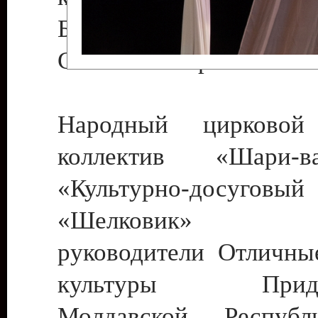
Бендеры , руководител
Светлана Георгиевна
Народный цирковой
коллектив «Шари
«Культурно-досуго
«Шелковик» г.
руководители Отличны
культуры Придне
Молдавской Респуб