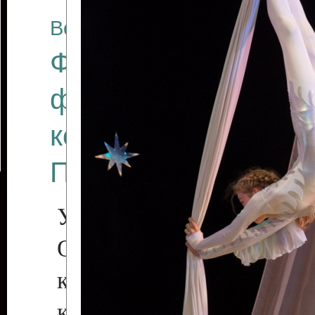
Все отчеты
Финал Республикан
фестиваля цирков
коллективов "Созв
Приднестровского 
Участники фестиваля:
Образцовый эстрадн
коллектив «Рове
культуры с. Протяга