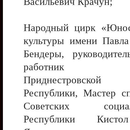
Васильевич Крачун;
Народный цирк «Юнос
культуры имени Павла 
Бендеры, руководите
работник ку
Приднестровской М
Республики, Мастер с
Советских социали
Республики Кист