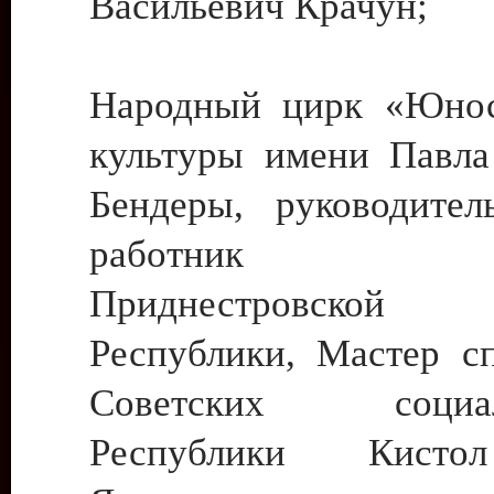
Васильевич Крачун;
Народный цирк «Юнос
культуры имени Павла 
Бендеры, руководите
работник ку
Приднестровской М
Республики, Мастер с
Советских социали
Республики Кист