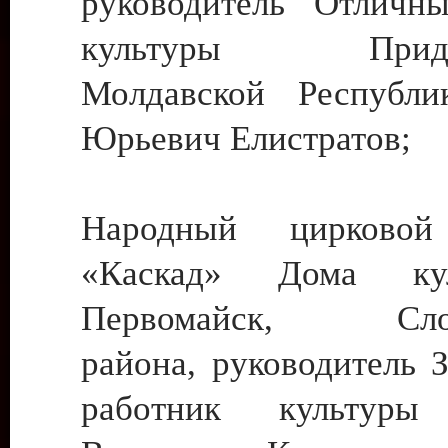
руководитель Отличн
культуры Придне
Молдавской Республи
Юрьевич Елистратов;
Народный цирковой
«Каскад» Дома ку
Первомайск, Слобо
района, руководитель 
работник культуры