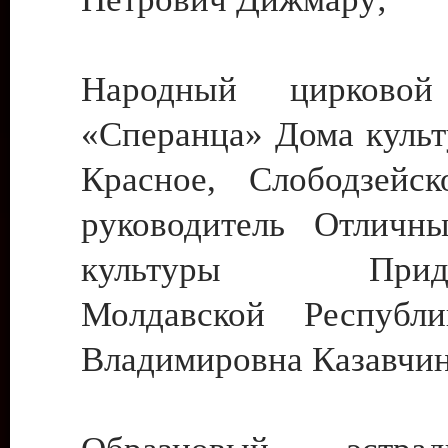
Народный цирковой
«Сперанца» Дома культ
Красное, Слободзейск
руководитель Отличн
культуры Придне
Молдавской Республ
Владимировна Казавчин