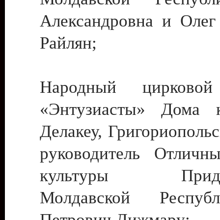
Александровна и Олег
Райлян;
Народный цирковой
«Энтузиасты» Дома к
Делакеу, Григориопольс
руководитель Отличн
культуры Придне
Молдавской Респуб
Петрович Дижмару;