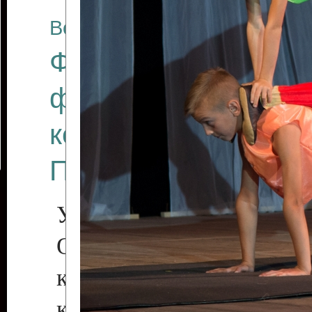
Все отчеты
Финал Республикан
фестиваля цирков
коллективов "Созв
Приднестровского 
Участники фестиваля:
Образцовый эстрадн
коллектив «Рове
культуры с. Протяга