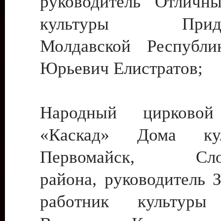
руководитель Отличн
культуры Придне
Молдавской Республи
Юрьевич Елистратов;
Народный цирковой
«Каскад» Дома ку
Первомайск, Слобо
района, руководитель 
работник культуры