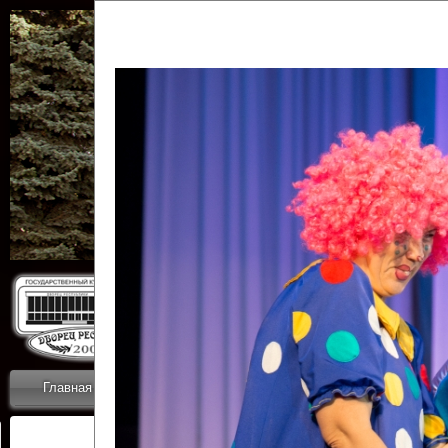
Государственн
Дворец
Главная
Приветствие
Коллективы
Новости
ОТЧЕТЫ ГКЦ 