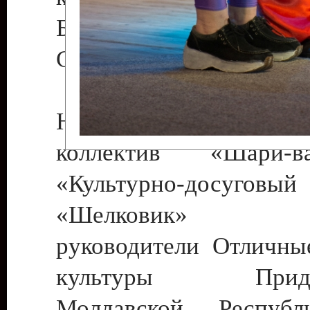
Бендеры , руководител
Светлана Георгиевна
Народный цирковой
коллектив «Шари
«Культурно-досуго
«Шелковик» г.
руководители Отличны
культуры Придне
Молдавской Респуб