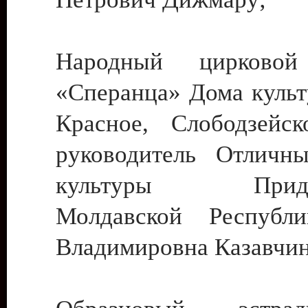
Народный цирковой
«Сперанца» Дома культ
Красное, Слободзейск
руководитель Отличн
культуры Придне
Молдавской Республ
Владимировна Казавчин