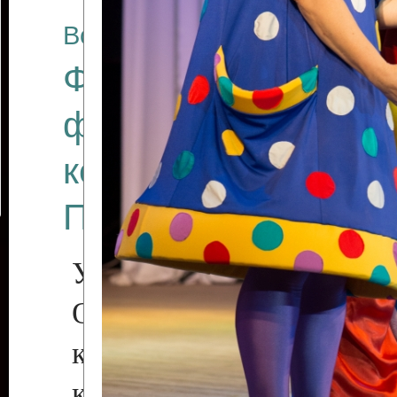
Все отчеты
Финал Республикан
фестиваля цирков
коллективов "Созв
Приднестровского 
Участники фестиваля:
Образцовый эстрадн
коллектив «Рове
культуры с. Протяга