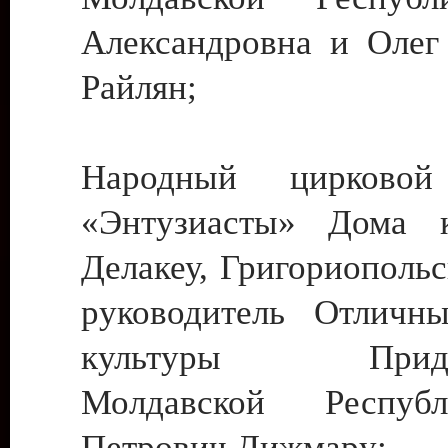
Александровна и Олег
Райлян;
Народный цирковой
«Энтузиасты» Дома к
Делакеу, Григориопольс
руководитель Отличн
культуры Придне
Молдавской Респуб
Петрович Дижмару;