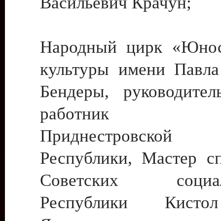
Васильевич Крачун;
Народный цирк «Юнос
культуры имени Павла 
Бендеры, руководите
работник ку
Приднестровской М
Республики, Мастер с
Советских социали
Республики Кист