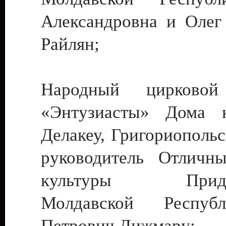
Александровна и Олег
Райлян;
Народный цирковой
«Энтузиасты» Дома к
Делакеу, Григориопольс
руководитель Отличн
культуры Придне
Молдавской Респуб
Петрович Дижмару;