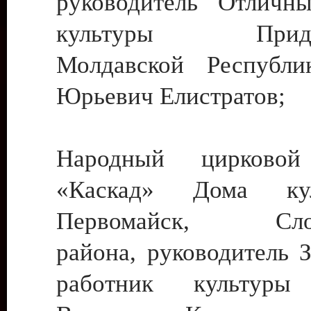
руководитель Отличн
культуры Придне
Молдавской Республи
Юрьевич Елистратов;
Народный цирковой
«Каскад» Дома ку
Первомайск, Слобо
района, руководитель 
работник культуры