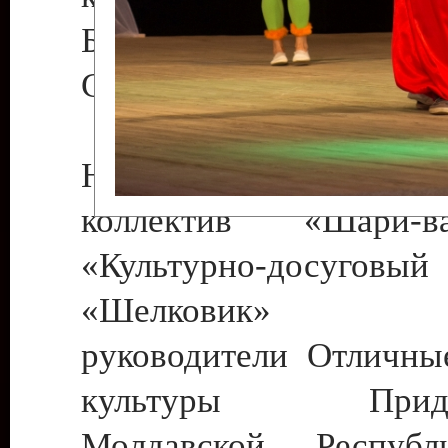
Бендеры , руководител
Светлана Георгиевна
Народный цирковой
коллектив «Шари
«Культурно-досуго
«Шелковик» г.
руководители Отличны
культуры Придне
Молдавской Респуб