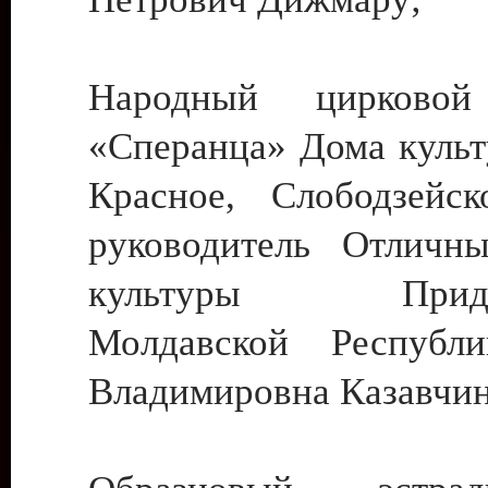
Народный цирковой
«Сперанца» Дома культ
Красное, Слободзейск
руководитель Отличн
культуры Придне
Молдавской Республ
Владимировна Казавчин