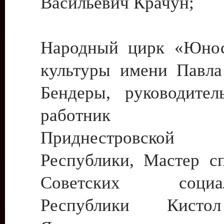
Васильевич Крачун;
Народный цирк «Юнос
культуры имени Павла 
Бендеры, руководите
работник ку
Приднестровской М
Республики, Мастер с
Советских социали
Республики Кист