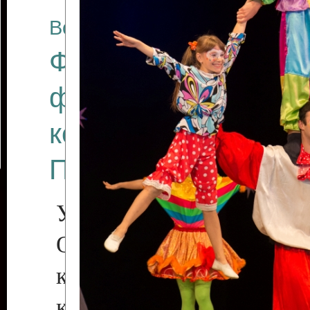
Все отчеты
Финал Республикан
фестиваля цирков
коллективов "Созв
Приднестровского 
Участники фестиваля:
Образцовый эстрадн
коллектив «Рове
культуры с. Протяга