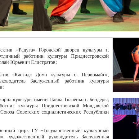
 руководитель Отличный работник культуры
вской Республики Анжела Владимировна
ой коллектив «Алегро» Дома детско –юношеского
бодзейского района, руководитель Хачатурян Юрий
ектив «Радуга» Городской дворец культуры г.
Отличный работник культуры Приднестровской
олай Юрьевич Елистратов;
ктив «Каскад» Дома культуры п. Первомайск,
руководитель Заслуженный работник культуры
н;
рца культуры имени Павла Ткаченко г. Бендеры,
ботник культуры Приднестровской Молдавской
 Союза Советских социалистических Республики
твенный цирк ГУ «Государственный культурный
», художественный руководитель Заслуженная