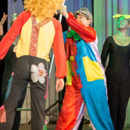
канского фестиваля
тивов "Созвездие
о цирка"
ковой коллектив «Ровесник» Дом культуры с.
 руководитель Рогожинер Светлана Георгиевна
ский коллектив «Шари-вари» МУ «Культурно-
» г.Бендеры, руководители Отличные работники
Молдавской Республики Алёна Александровна и
тив «Энтузиасты» Дома культуры с. Делакеу,
а, руководитель Отличный работник культуры
й Республики Пётр Петрович Дижмару;
ив «Сперанца» Дома культуры посёлка Красное,