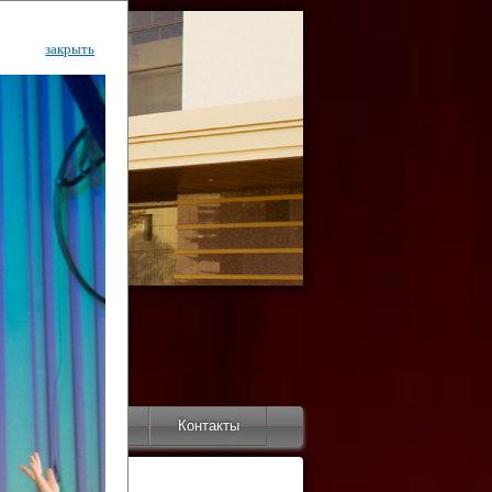
закрыть
ентр
тор
Инфо
Контакты
КИ"