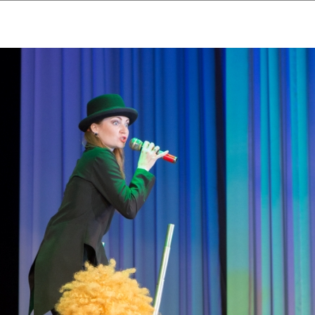
ударственный культурный ц
Дворец Республики
ктивы
Новости
Афиша
Арт-монитор
Арт-прожек
ЧЕТЫ ГКЦ "ДВОРЕЦ РЕСПУБЛИ