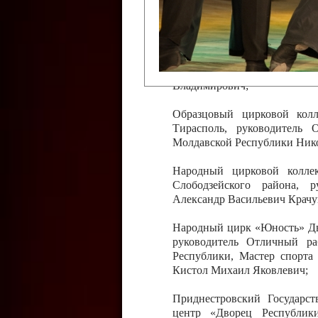
Слободзейского района,
Приднестровской Молда
Казавчинская;
Образцовый эстрадно-цирков
творчества с. Чобручи, Сло
Владимирович;
Образцовый цирковой колл
Тирасполь, руководитель 
Молдавской Республики Ник
Народный цирковой колле
Слободзейского района, 
Александр Васильевич Крачу
Народный цирк «Юность» Дво
руководитель Отличный ра
Республики, Мастер спорта
Кистол Михаил Яковлевич;
Приднестровский Государс
центр «Дворец Республики