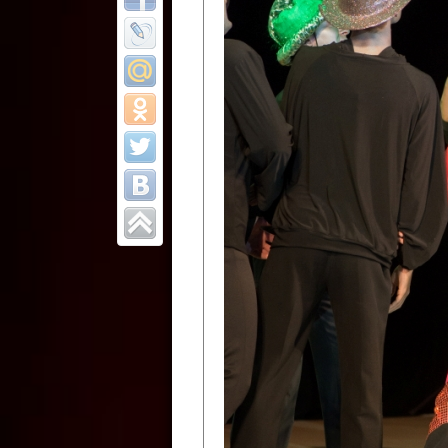
Все отчеты
Финал Республи
цирковых коллек
Приднестровског
Участники фестиваля:
Образцовый эстрадно-цир
Протягайловка, г. Бендеры ,
Народный цирковой клоун
досуговый центр «Шелковик
культуры Приднестровской 
Олег Степанович Райлян;
Народный цирковой коллек
Григориопольского район
Приднестровской Молдавско
Народный цирковой коллект