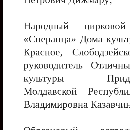
Народный цирковой
«Сперанца» Дома культ
Красное, Слободзейск
руководитель Отличн
культуры Придне
Молдавской Республ
Владимировна Казавчин