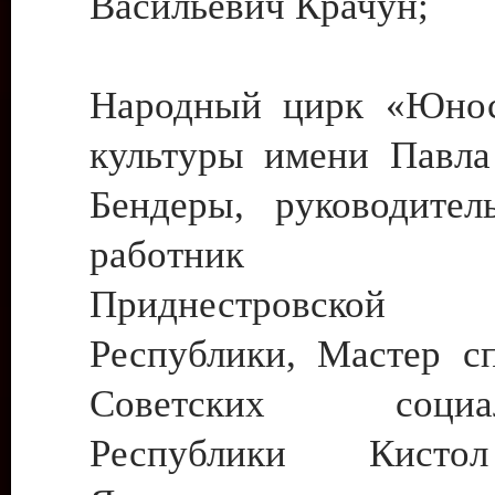
Васильевич Крачун;
Народный цирк «Юнос
культуры имени Павла 
Бендеры, руководите
работник ку
Приднестровской М
Республики, Мастер с
Советских социали
Республики Кист