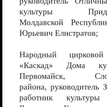
руководитель Отличн
культуры Придне
Молдавской Республи
Юрьевич Елистратов;
Народный цирковой
«Каскад» Дома ку
Первомайск, Слобо
района, руководитель 
работник культуры