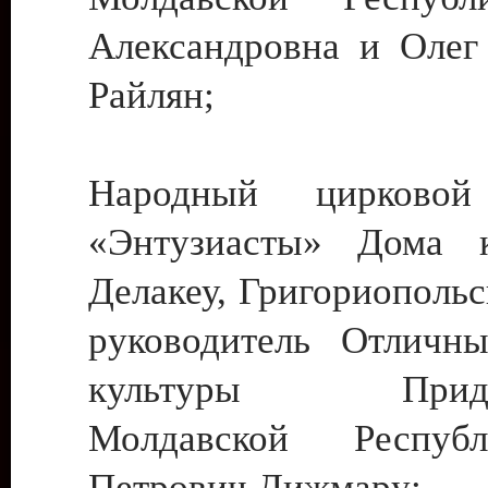
Александровна и Олег
Райлян;
Народный цирковой
«Энтузиасты» Дома к
Делакеу, Григориопольс
руководитель Отличн
культуры Придне
Молдавской Респуб
Петрович Дижмару;