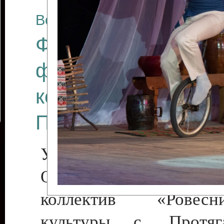
Все отчеты
Финал Республикан
фестиваля цирков
коллективов "Созв
Приднестровского 
Участники фестиваля:
Образцовый эстрадн
коллектив «Рове
культуры с. Протяга