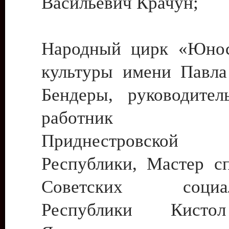
Васильевич Крачун;
Народный цирк «Юнос
культуры имени Павла 
Бендеры, руководите
работник ку
Приднестровской М
Республики, Мастер с
Советских социали
Республики Кист