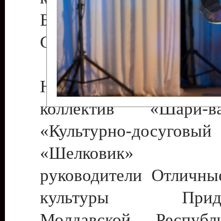
Бендеры , руководител
Светлана Георгиевна
Народный цирковой
коллектив «Шари
«Культурно-досуго
«Шелковик» г.
руководители Отличны
культуры Придне
Молдавской Респуб