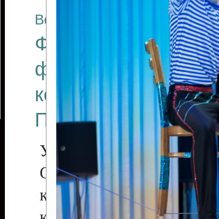
Все отчеты
Финал Республикан
фестиваля цирков
коллективов "Созв
Приднестровского 
Участники фестиваля:
Образцовый эстрадн
коллектив «Рове
культуры с. Протяга