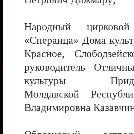
Народный цирковой
«Сперанца» Дома культ
Красное, Слободзейск
руководитель Отличн
культуры Придне
Молдавской Республ
Владимировна Казавчин