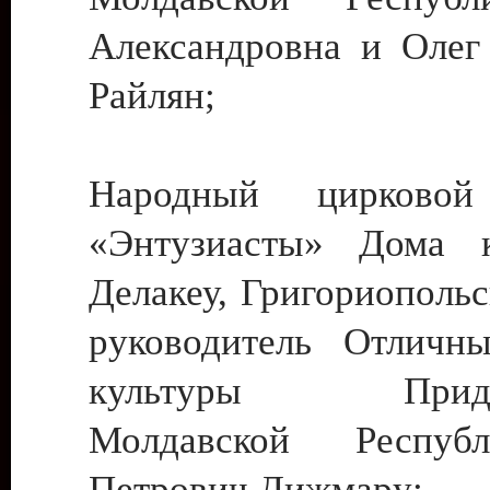
Александровна и Олег
Райлян;
Народный цирковой
«Энтузиасты» Дома к
Делакеу, Григориопольс
руководитель Отличн
культуры Придне
Молдавской Респуб
Петрович Дижмару;