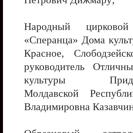
Народный цирковой
«Сперанца» Дома культ
Красное, Слободзейск
руководитель Отличн
культуры Придне
Молдавской Республ
Владимировна Казавчин