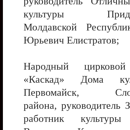
руководитель Отличн
культуры Придне
Молдавской Республи
Юрьевич Елистратов;
Народный цирковой
«Каскад» Дома ку
Первомайск, Слобо
района, руководитель 
работник культуры