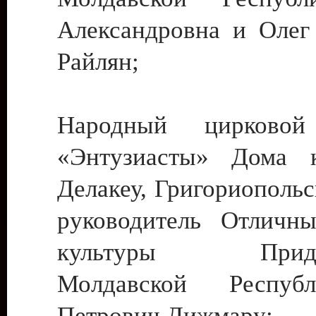
Александровна и Олег
Райлян;
Народный цирковой
«Энтузиасты» Дома к
Делакеу, Григориопольс
руководитель Отличн
культуры Придне
Молдавской Респуб
Петрович Дижмару;