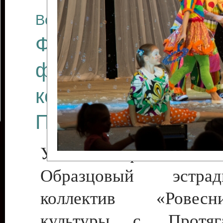
Все отчеты
Финал Республикан
фестиваля цирков
коллективов "Созв
Приднестровского 
Участники фестиваля:
Образцовый эстрадн
коллектив «Рове
культуры с. Протяга