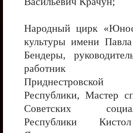
Васильевич Крачун;
Народный цирк «Юнос
культуры имени Павла 
Бендеры, руководите
работник ку
Приднестровской М
Республики, Мастер с
Советских социали
Республики Кист