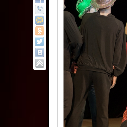
Все отчеты
Финал Республи
цирковых коллек
Приднестровског
Участники фестиваля:
Образцовый эстрадно-цир
Протягайловка, г. Бендеры ,
Народный цирковой клоун
досуговый центр «Шелковик
культуры Приднестровской 
Олег Степанович Райлян;
Народный цирковой коллек
Григориопольского район
Приднестровской Молдавско
Народный цирковой коллект