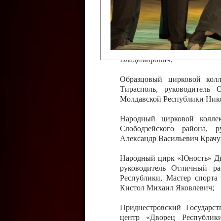
Слободзейского района,
Приднестровской Молда
Казавчинская;
Образцовый эстрадно-цирков
творчества с. Чобручи, Сло
Владимирович;
Образцовый цирковой колл
Тирасполь, руководитель 
Молдавской Республики Ник
Народный цирковой колле
Слободзейского района, 
Александр Васильевич Крачу
Народный цирк «Юность» Дво
руководитель Отличный ра
Республики, Мастер спорта
Кистол Михаил Яковлевич;
Приднестровский Государс
центр «Дворец Республики