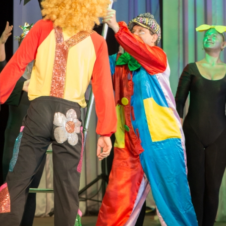
канского фестиваля
тивов "Созвездие
о цирка"
ковой коллектив «Ровесник» Дом культуры с.
 руководитель Рогожинер Светлана Георгиевна
ский коллектив «Шари-вари» МУ «Культурно-
» г.Бендеры, руководители Отличные работники
Молдавской Республики Алёна Александровна и
тив «Энтузиасты» Дома культуры с. Делакеу,
а, руководитель Отличный работник культуры
й Республики Пётр Петрович Дижмару;
ив «Сперанца» Дома культуры посёлка Красное,