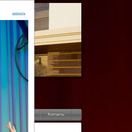
закрыть
ентр
тор
Инфо
Контакты
КИ"