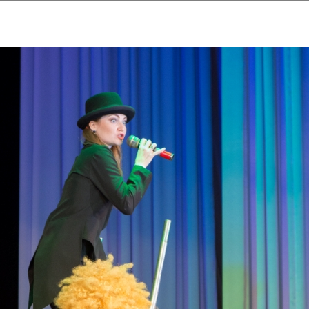
ударственный культурный ц
Дворец Республики
ктивы
Новости
Афиша
Арт-монитор
Арт-прожек
ЧЕТЫ ГКЦ "ДВОРЕЦ РЕСПУБЛИ