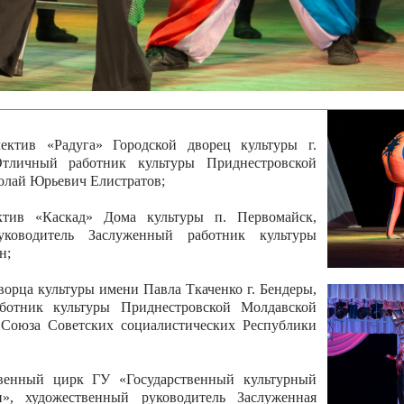
 руководитель Отличный работник культуры
вской Республики Анжела Владимировна
ой коллектив «Алегро» Дома детско –юношеского
бодзейского района, руководитель Хачатурян Юрий
ектив «Радуга» Городской дворец культуры г.
Отличный работник культуры Приднестровской
олай Юрьевич Елистратов;
ктив «Каскад» Дома культуры п. Первомайск,
руководитель Заслуженный работник культуры
н;
рца культуры имени Павла Ткаченко г. Бендеры,
ботник культуры Приднестровской Молдавской
 Союза Советских социалистических Республики
твенный цирк ГУ «Государственный культурный
», художественный руководитель Заслуженная