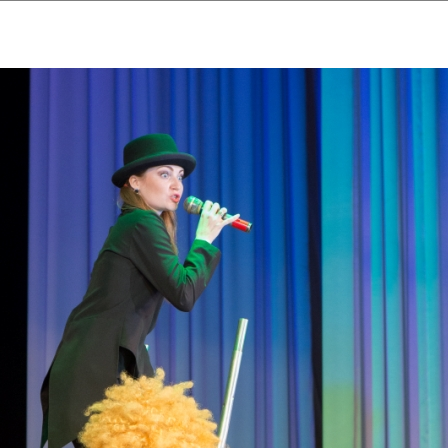
ударственный культурный ц
Дворец Республики
ктивы
Новости
Афиша
Арт-монитор
Арт-прожек
ЧЕТЫ ГКЦ "ДВОРЕЦ РЕСПУБЛИ