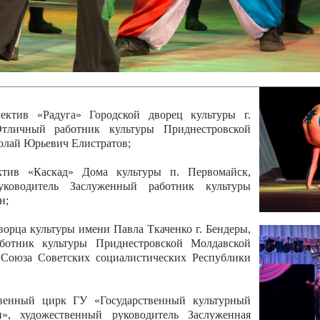
 руководитель Отличный работник культуры
вской Республики Анжела Владимировна
ой коллектив «Алегро» Дома детско –юношеского
бодзейского района, руководитель Хачатурян Юрий
ектив «Радуга» Городской дворец культуры г.
Отличный работник культуры Приднестровской
олай Юрьевич Елистратов;
ктив «Каскад» Дома культуры п. Первомайск,
руководитель Заслуженный работник культуры
н;
рца культуры имени Павла Ткаченко г. Бендеры,
ботник культуры Приднестровской Молдавской
 Союза Советских социалистических Республики
твенный цирк ГУ «Государственный культурный
», художественный руководитель Заслуженная