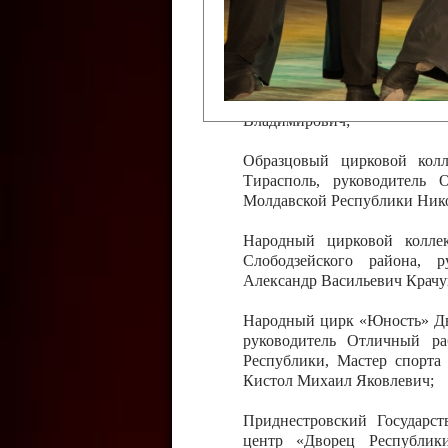
Слободзейского района,
Приднестровской Молда
Казавчинская;
Образцовый эстрадно-цирков
творчества с. Чобручи, Сло
Владимирович;
Образцовый цирковой колл
Тирасполь, руководитель 
Молдавской Республики Ник
Народный цирковой колле
Слободзейского района, 
Александр Васильевич Крачу
Народный цирк «Юность» Дво
руководитель Отличный ра
Республики, Мастер спорта
Кистол Михаил Яковлевич;
Приднестровский Государс
центр «Дворец Республики