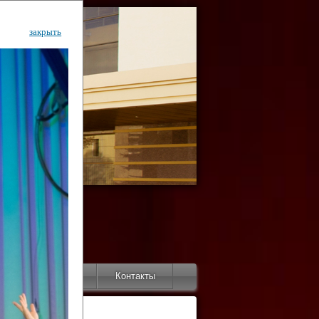
закрыть
ентр
тор
Инфо
Контакты
КИ"