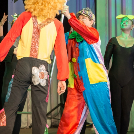
канского фестиваля
тивов "Созвездие
о цирка"
ковой коллектив «Ровесник» Дом культуры с.
 руководитель Рогожинер Светлана Георгиевна
ский коллектив «Шари-вари» МУ «Культурно-
» г.Бендеры, руководители Отличные работники
Молдавской Республики Алёна Александровна и
тив «Энтузиасты» Дома культуры с. Делакеу,
а, руководитель Отличный работник культуры
й Республики Пётр Петрович Дижмару;
ив «Сперанца» Дома культуры посёлка Красное,