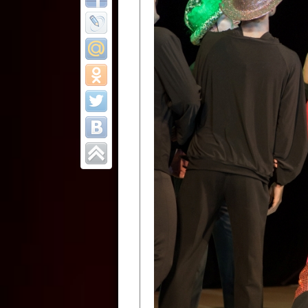
Все отчеты
Финал Республи
цирковых коллек
Приднестровског
Участники фестиваля:
Образцовый эстрадно-цир
Протягайловка, г. Бендеры ,
Народный цирковой клоун
досуговый центр «Шелковик
культуры Приднестровской 
Олег Степанович Райлян;
Народный цирковой коллек
Григориопольского район
Приднестровской Молдавско
Народный цирковой коллект