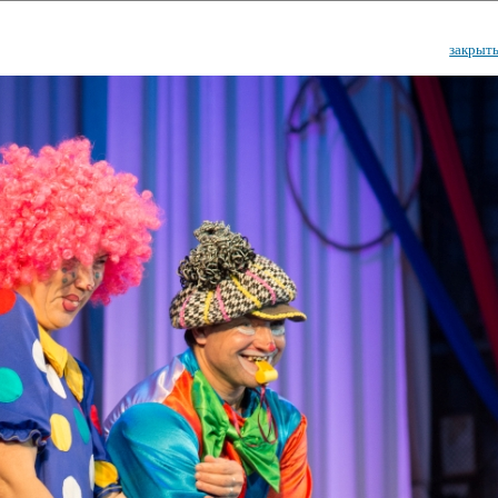
закрыт
ударственный культурный ц
Дворец Республики
ктивы
Новости
Афиша
Арт-монитор
Арт-прожек
ЧЕТЫ ГКЦ "ДВОРЕЦ РЕСПУБЛИ