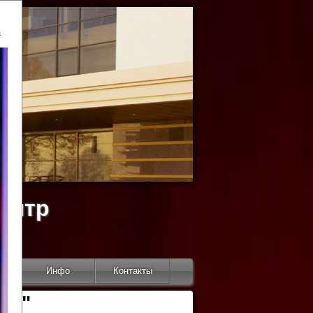
ь
ентр
тор
Инфо
Контакты
КИ"