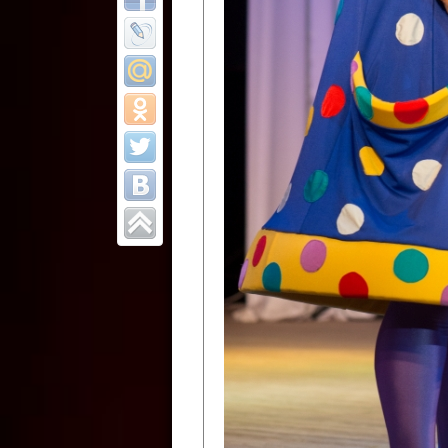
Все отчеты
Финал Республи
цирковых коллек
Приднестровског
Участники фестиваля:
Образцовый эстрадно-цир
Протягайловка, г. Бендеры ,
Народный цирковой клоун
досуговый центр «Шелковик
культуры Приднестровской 
Олег Степанович Райлян;
Народный цирковой коллек
Григориопольского район
Приднестровской Молдавско
Народный цирковой коллект