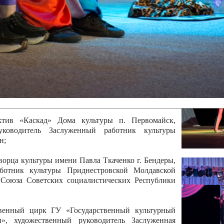
 руководитель Отличный работник культуры
вской Республики Анжела Владимировна
ой коллектив «Алегро» Дома детско –юношеского
бодзейского района, руководитель Хачатурян Юрий
ектив «Радуга» Городской дворец культуры г.
Отличный работник культуры Приднестровской
олай Юрьевич Елистратов;
ктив «Каскад» Дома культуры п. Первомайск,
руководитель Заслуженный работник культуры
н;
рца культуры имени Павла Ткаченко г. Бендеры,
ботник культуры Приднестровской Молдавской
 Союза Советских социалистических Республики
твенный цирк ГУ «Государственный культурный
», художественный руководитель Заслуженная