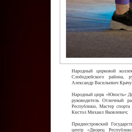
Слободзейского района,
Приднестровской Молда
Казавчинская;
Образцовый эстрадно-цирков
творчества с. Чобручи, Сло
Владимирович;
Образцовый цирковой колл
Тирасполь, руководитель 
Молдавской Республики Ник
Народный цирковой колле
Слободзейского района, 
Александр Васильевич Крачу
Народный цирк «Юность» Дво
руководитель Отличный ра
Республики, Мастер спорта
Кистол Михаил Яковлевич;
Приднестровский Государс
центр «Дворец Республики