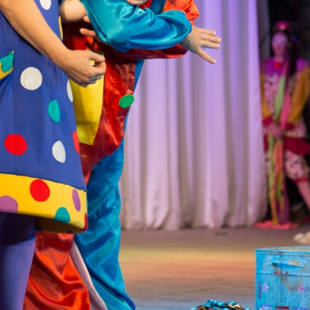
канского фестиваля
тивов "Созвездие
о цирка"
ковой коллектив «Ровесник» Дом культуры с.
 руководитель Рогожинер Светлана Георгиевна
ский коллектив «Шари-вари» МУ «Культурно-
» г.Бендеры, руководители Отличные работники
Молдавской Республики Алёна Александровна и
тив «Энтузиасты» Дома культуры с. Делакеу,
а, руководитель Отличный работник культуры
й Республики Пётр Петрович Дижмару;
ив «Сперанца» Дома культуры посёлка Красное,