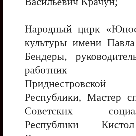
Васильевич Крачун;
Народный цирк «Юнос
культуры имени Павла 
Бендеры, руководите
работник ку
Приднестровской М
Республики, Мастер с
Советских социали
Республики Кист