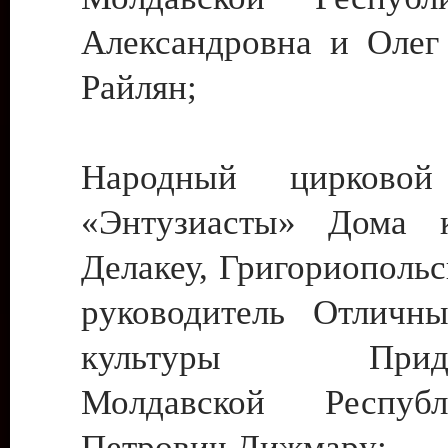
Александровна и Олег
Райлян;
Народный цирковой
«Энтузиасты» Дома к
Делакеу, Григориопольс
руководитель Отличн
культуры Придне
Молдавской Респуб
Петрович Дижмару;