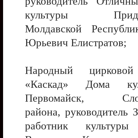
руководитель Отличн
культуры Придне
Молдавской Республи
Юрьевич Елистратов;
Народный цирковой
«Каскад» Дома ку
Первомайск, Слобо
района, руководитель 
работник культуры