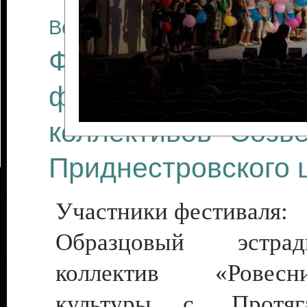
Все отчеты
Финал Республикан
фестиваля цирков
коллективов "Созв
Приднестровского 
Участники фестиваля:
Образцовый эстрадн
коллектив «Рове
культуры с. Протяга