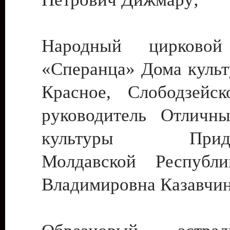
Народный цирковой
«Сперанца» Дома культ
Красное, Слободзейск
руководитель Отличн
культуры Придне
Молдавской Республ
Владимировна Казавчин