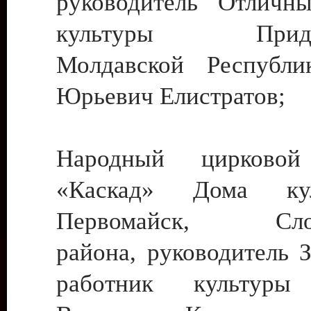
руководитель Отличн
культуры Придне
Молдавской Республи
Юрьевич Елистратов;
Народный цирковой
«Каскад» Дома ку
Первомайск, Слобо
района, руководитель 
работник культуры