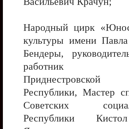
Васильевич Крачун;
Народный цирк «Юнос
культуры имени Павла 
Бендеры, руководите
работник ку
Приднестровской М
Республики, Мастер с
Советских социали
Республики Кист