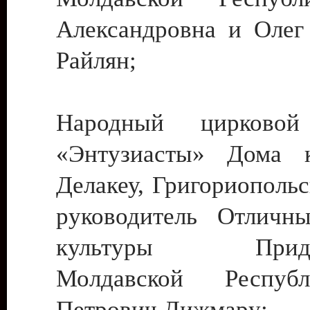
Александровна и Олег
Райлян;
Народный цирковой
«Энтузиасты» Дома к
Делакеу, Григориопольс
руководитель Отличн
культуры Придне
Молдавской Респуб
Петрович Дижмару;