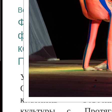
Все отчеты
Финал Республикан
фестиваля цирков
коллективов "Созв
Приднестровского 
Участники фестиваля:
Образцовый эстрадн
коллектив «Рове
культуры с. Протяга