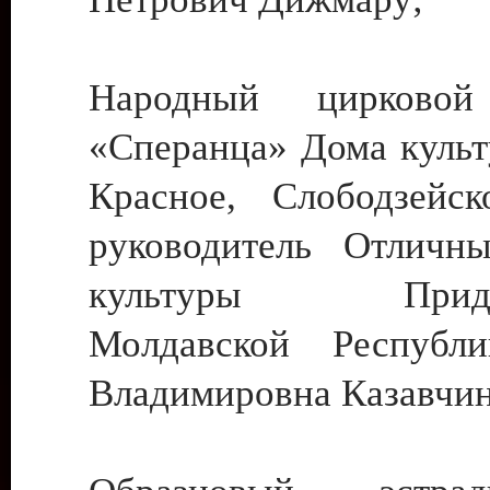
Народный цирковой
«Сперанца» Дома культ
Красное, Слободзейск
руководитель Отличн
культуры Придне
Молдавской Республ
Владимировна Казавчин