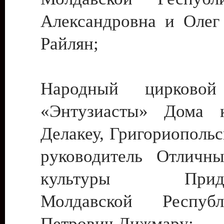
Александровна и Олег
Райлян;
Народный цирковой
«Энтузиасты» Дома к
Делакеу, Григориопольс
руководитель Отличн
культуры Придне
Молдавской Респуб
Петрович Дижмару;