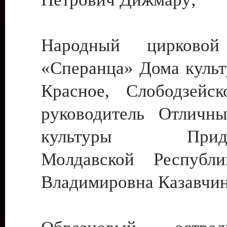
Народный цирковой
«Сперанца» Дома культ
Красное, Слободзейск
руководитель Отличн
культуры Придне
Молдавской Республ
Владимировна Казавчин