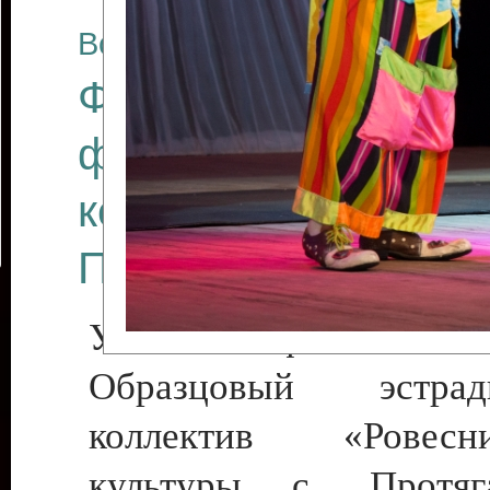
Все отчеты
Финал Республикан
фестиваля цирков
коллективов "Созв
Приднестровского 
Участники фестиваля:
Образцовый эстрадн
коллектив «Рове
культуры с. Протяга