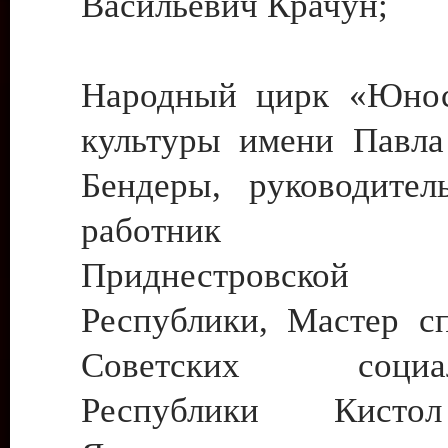
Васильевич Крачун;
Народный цирк «Юнос
культуры имени Павла 
Бендеры, руководите
работник ку
Приднестровской М
Республики, Мастер с
Советских социали
Республики Кист