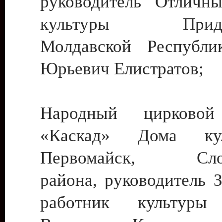
руководитель Отличн
культуры Придне
Молдавской Республи
Юрьевич Елистратов;
Народный цирковой
«Каскад» Дома ку
Первомайск, Слобо
района, руководитель 
работник культуры