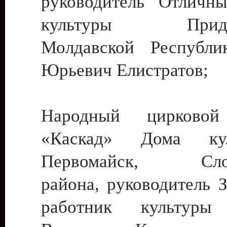
руководитель Отличн
культуры Придне
Молдавской Республи
Юрьевич Елистратов;
Народный цирковой
«Каскад» Дома ку
Первомайск, Слобо
района, руководитель 
работник культуры