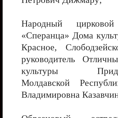
Народный цирковой
«Сперанца» Дома культ
Красное, Слободзейск
руководитель Отличн
культуры Придне
Молдавской Республ
Владимировна Казавчин