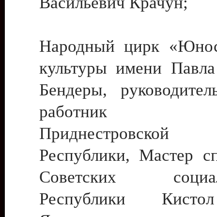
Васильевич Крачун;
Народный цирк «Юнос
культуры имени Павла 
Бендеры, руководите
работник ку
Приднестровской М
Республики, Мастер с
Советских социали
Республики Кист