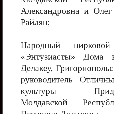
Александровна и Олег
Райлян;
Народный цирковой
«Энтузиасты» Дома к
Делакеу, Григориопольс
руководитель Отличн
культуры Придне
Молдавской Респуб
Петрович Дижмару;