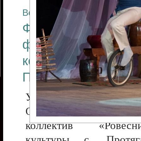
Все отчеты
Финал Республикан
фестиваля цирков
коллективов "Созв
Приднестровского 
Участники фестиваля:
Образцовый эстрадн
коллектив «Рове
культуры с. Протяга