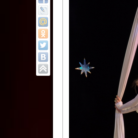
Все отчеты
Финал Республи
цирковых коллек
Приднестровског
Участники фестиваля:
Образцовый эстрадно-цир
Протягайловка, г. Бендеры ,
Народный цирковой клоун
досуговый центр «Шелковик
культуры Приднестровской 
Олег Степанович Райлян;
Народный цирковой коллек
Григориопольского район
Приднестровской Молдавско
Народный цирковой коллект