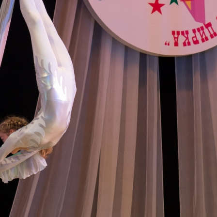
канского фестиваля
тивов "Созвездие
о цирка"
ковой коллектив «Ровесник» Дом культуры с.
 руководитель Рогожинер Светлана Георгиевна
ский коллектив «Шари-вари» МУ «Культурно-
» г.Бендеры, руководители Отличные работники
Молдавской Республики Алёна Александровна и
тив «Энтузиасты» Дома культуры с. Делакеу,
а, руководитель Отличный работник культуры
й Республики Пётр Петрович Дижмару;
ив «Сперанца» Дома культуры посёлка Красное,