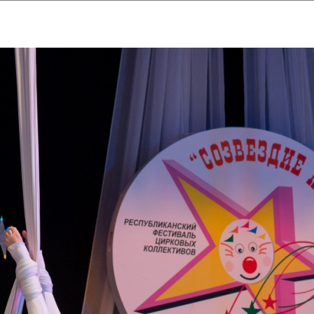
ударственный культурный ц
Дворец Республики
ктивы
Новости
Афиша
Арт-монитор
Арт-прожек
ЧЕТЫ ГКЦ "ДВОРЕЦ РЕСПУБЛИ