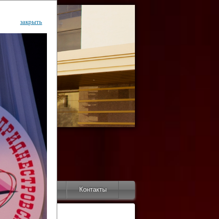
закрыть
ентр
тор
Инфо
Контакты
КИ"