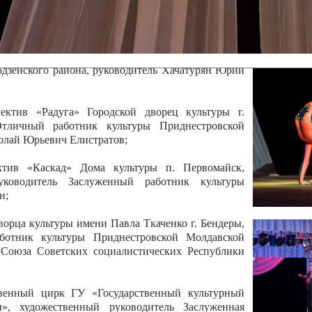
 руководитель Отличный работник культуры
вской Республики Анжела Владимировна
ой коллектив «Алегро» Дома детско –юношеского
бодзейского района, руководитель Хачатурян Юрий
ектив «Радуга» Городской дворец культуры г.
Отличный работник культуры Приднестровской
олай Юрьевич Елистратов;
ктив «Каскад» Дома культуры п. Первомайск,
руководитель Заслуженный работник культуры
н;
рца культуры имени Павла Ткаченко г. Бендеры,
ботник культуры Приднестровской Молдавской
 Союза Советских социалистических Республики
твенный цирк ГУ «Государственный культурный
», художественный руководитель Заслуженная