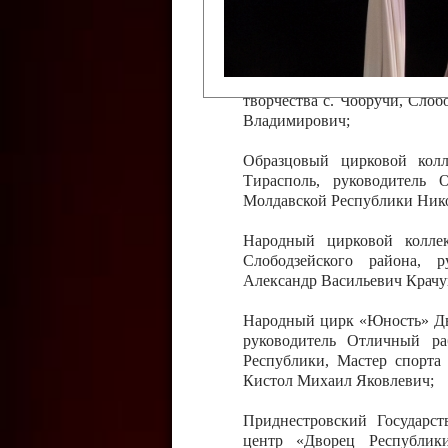
Слободзейского района,
Приднестровской Молда
Казавчинская;
Образцовый эстрадно-цирков
творчества с. Чобручи, Сло
Владимирович;
Образцовый цирковой колл
Тирасполь, руководитель 
Молдавской Республики Ник
Народный цирковой колле
Слободзейского района, 
Александр Васильевич Крачу
Народный цирк «Юность» Дво
руководитель Отличный ра
Республики, Мастер спорта
Кистол Михаил Яковлевич;
Приднестровский Государс
центр «Дворец Республики