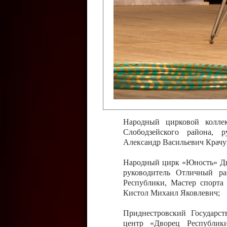
Слободзейского района,
Приднестровской Молда
Казавчинская;
Образцовый эстрадно-цирков
творчества с. Чобручи, Сло
Владимирович;
Образцовый цирковой колл
Тирасполь, руководитель 
Молдавской Республики Ник
Народный цирковой колле
Слободзейского района, 
Александр Васильевич Крачу
Народный цирк «Юность» Дво
руководитель Отличный ра
Республики, Мастер спорта
Кистол Михаил Яковлевич;
Приднестровский Государс
центр «Дворец Республики