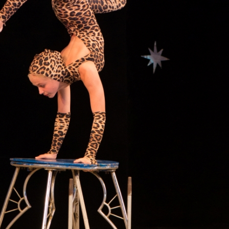
канского фестиваля
тивов "Созвездие
о цирка"
ковой коллектив «Ровесник» Дом культуры с.
 руководитель Рогожинер Светлана Георгиевна
ский коллектив «Шари-вари» МУ «Культурно-
» г.Бендеры, руководители Отличные работники
Молдавской Республики Алёна Александровна и
тив «Энтузиасты» Дома культуры с. Делакеу,
а, руководитель Отличный работник культуры
й Республики Пётр Петрович Дижмару;
ив «Сперанца» Дома культуры посёлка Красное,