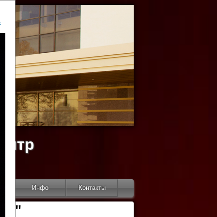
ь
ентр
тор
Инфо
Контакты
КИ"