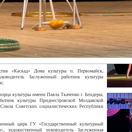
 руководитель Отличный работник культуры
вской Республики Анжела Владимировна
ой коллектив «Алегро» Дома детско –юношеского
бодзейского района, руководитель Хачатурян Юрий
ектив «Радуга» Городской дворец культуры г.
Отличный работник культуры Приднестровской
олай Юрьевич Елистратов;
ктив «Каскад» Дома культуры п. Первомайск,
руководитель Заслуженный работник культуры
н;
рца культуры имени Павла Ткаченко г. Бендеры,
ботник культуры Приднестровской Молдавской
 Союза Советских социалистических Республики
твенный цирк ГУ «Государственный культурный
», художественный руководитель Заслуженная