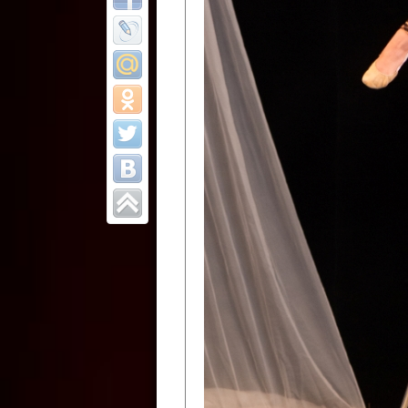
Все отчеты
Финал Республи
цирковых коллек
Приднестровског
Участники фестиваля:
Образцовый эстрадно-цир
Протягайловка, г. Бендеры ,
Народный цирковой клоун
досуговый центр «Шелковик
культуры Приднестровской 
Олег Степанович Райлян;
Народный цирковой коллек
Григориопольского район
Приднестровской Молдавско
Народный цирковой коллект