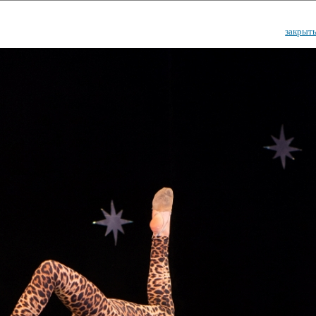
закрыт
ударственный культурный ц
Дворец Республики
ктивы
Новости
Афиша
Арт-монитор
Арт-прожек
ЧЕТЫ ГКЦ "ДВОРЕЦ РЕСПУБЛИ