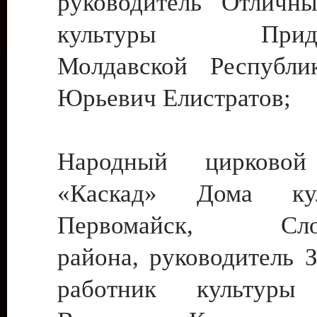
руководитель Отличн
культуры Придне
Молдавской Республи
Юрьевич Елистратов;
Народный цирковой
«Каскад» Дома ку
Первомайск, Слобо
района, руководитель 
работник культуры