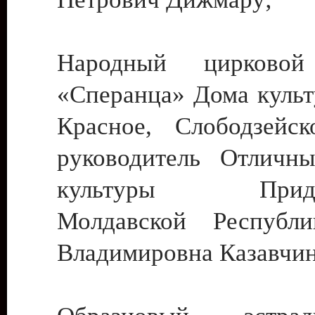
Народный цирковой
«Сперанца» Дома культ
Красное, Слободзейск
руководитель Отличн
культуры Придне
Молдавской Республ
Владимировна Казавчин