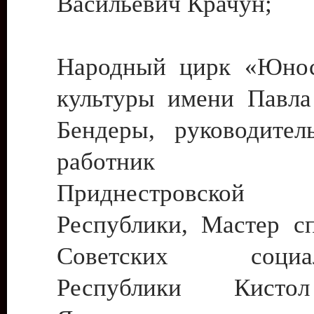
Васильевич Крачун;
Народный цирк «Юнос
культуры имени Павла 
Бендеры, руководите
работник ку
Приднестровской М
Республики, Мастер с
Советских социали
Республики Кист