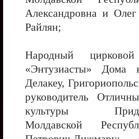
Александровна и Олег
Райлян;
Народный цирковой
«Энтузиасты» Дома к
Делакеу, Григориопольс
руководитель Отличн
культуры Придне
Молдавской Респуб
Петрович Дижмару;