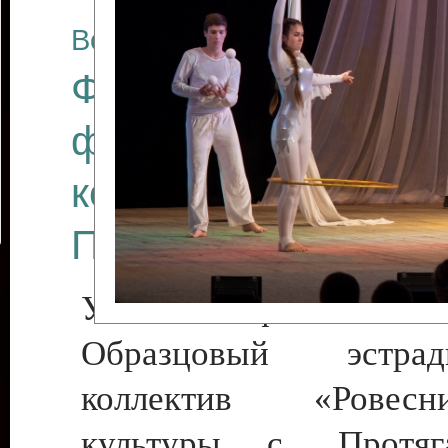
Все отчеты
Финал Республикан
фестиваля цирков
коллективов "Созв
Приднестровского 
Участники фестиваля:
Образцовый эстрадн
коллектив «Рове
культуры с. Протяга