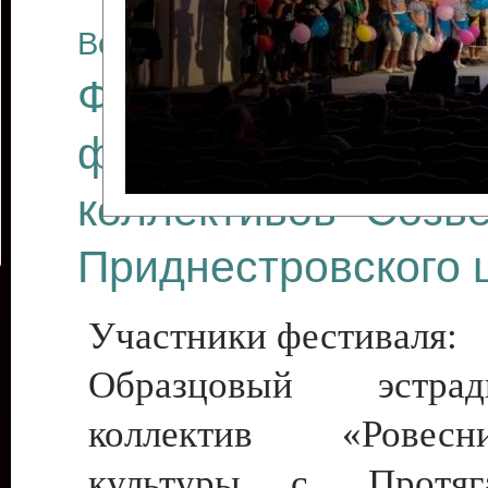
Все отчеты
Финал Республикан
фестиваля цирков
коллективов "Созв
Приднестровского 
Участники фестиваля:
Образцовый эстрадн
коллектив «Рове
культуры с. Протяга