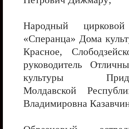
Народный цирковой
«Сперанца» Дома культ
Красное, Слободзейск
руководитель Отличн
культуры Придне
Молдавской Республ
Владимировна Казавчин