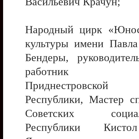
Васильевич Крачун;
Народный цирк «Юнос
культуры имени Павла 
Бендеры, руководите
работник ку
Приднестровской М
Республики, Мастер с
Советских социали
Республики Кист