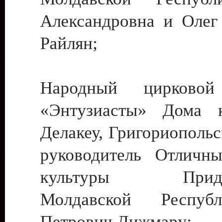
Александровна и Олег
Райлян;
Народный цирковой
«Энтузиасты» Дома к
Делакеу, Григориопольс
руководитель Отличн
культуры Придне
Молдавской Респуб
Петрович Дижмару;