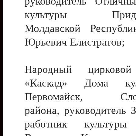
руководитель Отличн
культуры Придне
Молдавской Республи
Юрьевич Елистратов;
Народный цирковой
«Каскад» Дома ку
Первомайск, Слобо
района, руководитель 
работник культуры