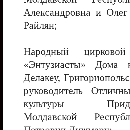
Александровна и Олег
Райлян;
Народный цирковой
«Энтузиасты» Дома к
Делакеу, Григориопольс
руководитель Отличн
культуры Придне
Молдавской Респуб
Петрович Дижмару;