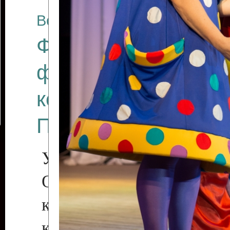
Все отчеты
Финал Республикан
фестиваля цирков
коллективов "Созв
Приднестровского 
Участники фестиваля:
Образцовый эстрадн
коллектив «Рове
культуры с. Протяга