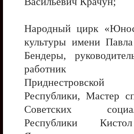
Васильевич Крачун;
Народный цирк «Юнос
культуры имени Павла 
Бендеры, руководите
работник ку
Приднестровской М
Республики, Мастер с
Советских социали
Республики Кист