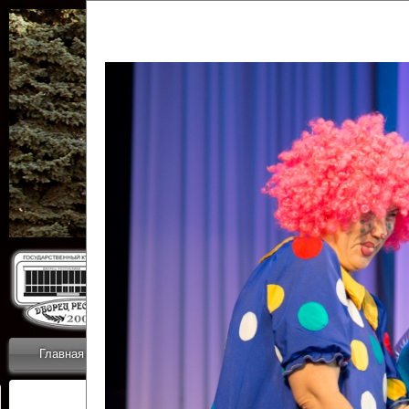
Государственн
Дворец
Главная
Приветствие
Коллективы
Новости
ОТЧЕТЫ ГКЦ 