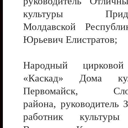
руководитель Отличн
культуры Придне
Молдавской Республи
Юрьевич Елистратов;
Народный цирковой
«Каскад» Дома ку
Первомайск, Слобо
района, руководитель 
работник культуры