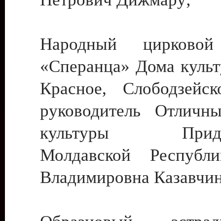
Народный цирковой
«Сперанца» Дома культ
Красное, Слободзейск
руководитель Отличн
культуры Придне
Молдавской Республ
Владимировна Казавчин