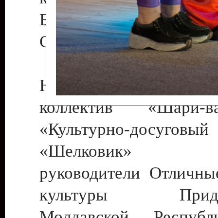
Бендеры , руководител
Светлана Георгиевна
Народный цирковой
коллектив «Шари
«Культурно-досуго
«Шелковик» г.
руководители Отличны
культуры Придне
Молдавской Респуб