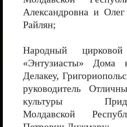
Александровна и Олег
Райлян;
Народный цирковой
«Энтузиасты» Дома к
Делакеу, Григориопольс
руководитель Отличн
культуры Придне
Молдавской Респуб
Петрович Дижмару;