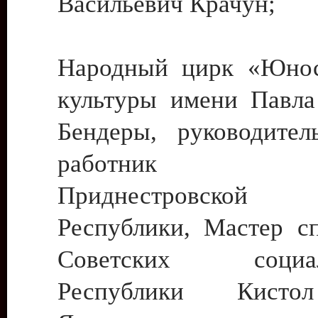
Васильевич Крачун;
Народный цирк «Юнос
культуры имени Павла 
Бендеры, руководите
работник ку
Приднестровской М
Республики, Мастер с
Советских социали
Республики Кист