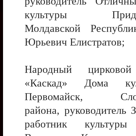
руководитель Отличн
культуры Придне
Молдавской Республи
Юрьевич Елистратов;
Народный цирковой
«Каскад» Дома ку
Первомайск, Слобо
района, руководитель 
работник культуры