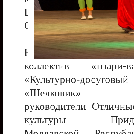
Бендеры , руководител
Светлана Георгиевна
Народный цирковой
коллектив «Шари
«Культурно-досуго
«Шелковик» г.
руководители Отличны
культуры Придне
Молдавской Респуб