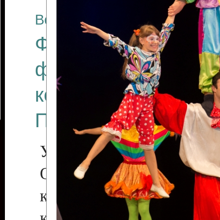
Все отчеты
Финал Республикан
фестиваля цирков
коллективов "Созв
Приднестровского 
Участники фестиваля:
Образцовый эстрадн
коллектив «Рове
культуры с. Протяга