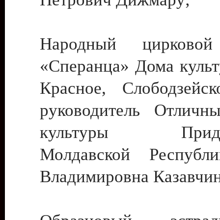
Народный цирковой
«Сперанца» Дома культ
Красное, Слободзейск
руководитель Отличн
культуры Придне
Молдавской Республ
Владимировна Казавчин