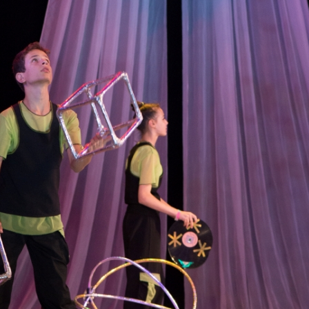
канского фестиваля
тивов "Созвездие
о цирка"
ковой коллектив «Ровесник» Дом культуры с.
 руководитель Рогожинер Светлана Георгиевна
ский коллектив «Шари-вари» МУ «Культурно-
» г.Бендеры, руководители Отличные работники
Молдавской Республики Алёна Александровна и
тив «Энтузиасты» Дома культуры с. Делакеу,
а, руководитель Отличный работник культуры
й Республики Пётр Петрович Дижмару;
ив «Сперанца» Дома культуры посёлка Красное,