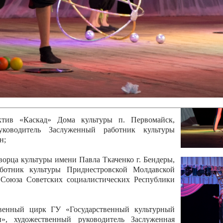
 руководитель Отличный работник культуры
вской Республики Анжела Владимировна
ой коллектив «Алегро» Дома детско –юношеского
бодзейского района, руководитель Хачатурян Юрий
ектив «Радуга» Городской дворец культуры г.
Отличный работник культуры Приднестровской
олай Юрьевич Елистратов;
ктив «Каскад» Дома культуры п. Первомайск,
руководитель Заслуженный работник культуры
н;
рца культуры имени Павла Ткаченко г. Бендеры,
ботник культуры Приднестровской Молдавской
 Союза Советских социалистических Республики
твенный цирк ГУ «Государственный культурный
», художественный руководитель Заслуженная