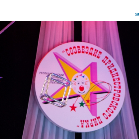
за
ударственный культурный ц
Дворец Республики
ктивы
Новости
Афиша
Арт-монитор
Арт-прожек
ЧЕТЫ ГКЦ "ДВОРЕЦ РЕСПУБЛИ