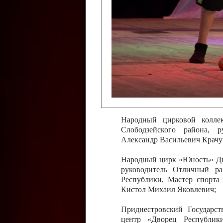
Слободзейского района,
Приднестровской Молда
Казавчинская;
Образцовый эстрадно-цирков
творчества с. Чобручи, Сло
Владимирович;
Образцовый цирковой колл
Тирасполь, руководитель 
Молдавской Республики Ник
Народный цирковой колле
Слободзейского района, 
Александр Васильевич Крачу
Народный цирк «Юность» Дво
руководитель Отличный ра
Республики, Мастер спорта
Кистол Михаил Яковлевич;
Приднестровский Государс
центр «Дворец Республики