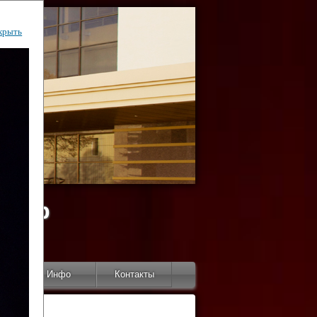
крыть
ентр
тор
Инфо
Контакты
КИ"