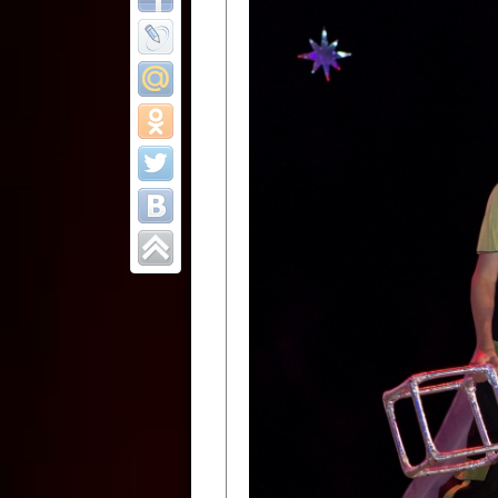
Все отчеты
Финал Республи
цирковых коллек
Приднестровског
Участники фестиваля:
Образцовый эстрадно-цир
Протягайловка, г. Бендеры ,
Народный цирковой клоун
досуговый центр «Шелковик
культуры Приднестровской 
Олег Степанович Райлян;
Народный цирковой коллек
Григориопольского район
Приднестровской Молдавско
Народный цирковой коллект