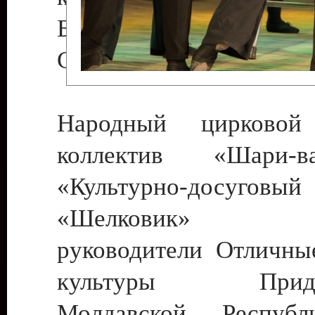
Бендеры , руководител
Светлана Георгиевна
Народный цирковой
коллектив «Шари
«Культурно-досуго
«Шелковик» г.
руководители Отличны
культуры Придне
Молдавской Респуб