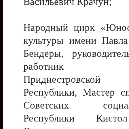
Васильевич Крачун;
Народный цирк «Юнос
культуры имени Павла 
Бендеры, руководите
работник ку
Приднестровской М
Республики, Мастер с
Советских социали
Республики Кист