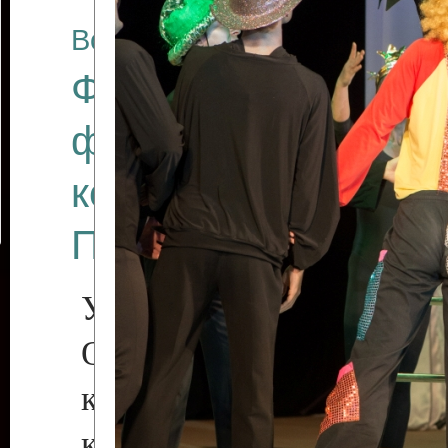
Все отчеты
Финал Республикан
фестиваля цирков
коллективов "Созв
Приднестровского 
Участники фестиваля:
Образцовый эстрадн
коллектив «Рове
культуры с. Протяга