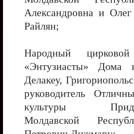
Александровна и Олег
Райлян;
Народный цирковой
«Энтузиасты» Дома к
Делакеу, Григориопольс
руководитель Отличн
культуры Придне
Молдавской Респуб
Петрович Дижмару;