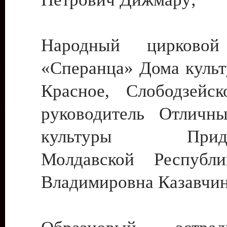
Народный цирковой
«Сперанца» Дома культ
Красное, Слободзейск
руководитель Отличн
культуры Придне
Молдавской Республ
Владимировна Казавчин