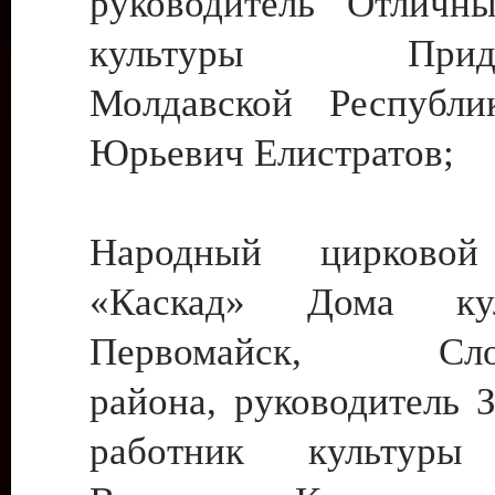
руководитель Отличн
культуры Придне
Молдавской Республи
Юрьевич Елистратов;
Народный цирковой
«Каскад» Дома ку
Первомайск, Слобо
района, руководитель 
работник культуры