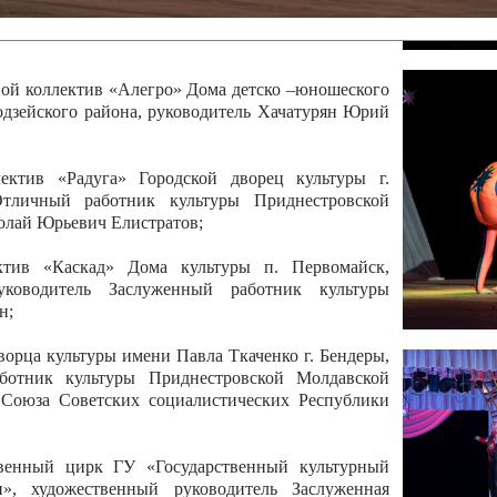
 руководитель Отличный работник культуры
вской Республики Анжела Владимировна
ой коллектив «Алегро» Дома детско –юношеского
бодзейского района, руководитель Хачатурян Юрий
ектив «Радуга» Городской дворец культуры г.
Отличный работник культуры Приднестровской
олай Юрьевич Елистратов;
ктив «Каскад» Дома культуры п. Первомайск,
руководитель Заслуженный работник культуры
н;
рца культуры имени Павла Ткаченко г. Бендеры,
ботник культуры Приднестровской Молдавской
 Союза Советских социалистических Республики
твенный цирк ГУ «Государственный культурный
», художественный руководитель Заслуженная