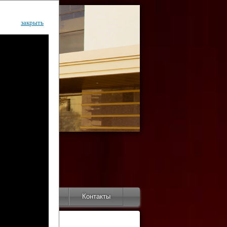
закрыть
ентр
тор
Инфо
Контакты
КИ"