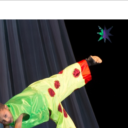
ударственный культурный ц
Дворец Республики
ктивы
Новости
Афиша
Арт-монитор
Арт-прожек
ЧЕТЫ ГКЦ "ДВОРЕЦ РЕСПУБЛИ