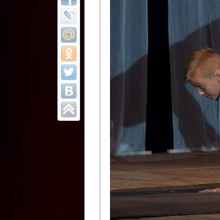
Все отчеты
Финал Республи
цирковых коллек
Приднестровског
Участники фестиваля:
Образцовый эстрадно-цир
Протягайловка, г. Бендеры ,
Народный цирковой клоун
досуговый центр «Шелковик
культуры Приднестровской 
Олег Степанович Райлян;
Народный цирковой коллек
Григориопольского район
Приднестровской Молдавско
Народный цирковой коллект