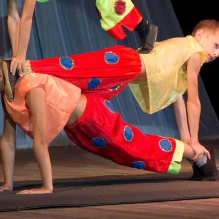
канского фестиваля
тивов "Созвездие
о цирка"
ковой коллектив «Ровесник» Дом культуры с.
 руководитель Рогожинер Светлана Георгиевна
ский коллектив «Шари-вари» МУ «Культурно-
» г.Бендеры, руководители Отличные работники
Молдавской Республики Алёна Александровна и
тив «Энтузиасты» Дома культуры с. Делакеу,
а, руководитель Отличный работник культуры
й Республики Пётр Петрович Дижмару;
ив «Сперанца» Дома культуры посёлка Красное,