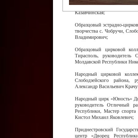
Слободзейского района,
Приднестровской Молда
Казавчинская;
Образцовый эстрадно-цирков
творчества с. Чобручи, Сло
Владимирович;
Образцовый цирковой колл
Тирасполь, руководитель 
Молдавской Республики Ник
Народный цирковой колле
Слободзейского района, 
Александр Васильевич Крачу
Народный цирк «Юность» Дво
руководитель Отличный ра
Республики, Мастер спорта
Кистол Михаил Яковлевич;
Приднестровский Государс
центр «Дворец Республики