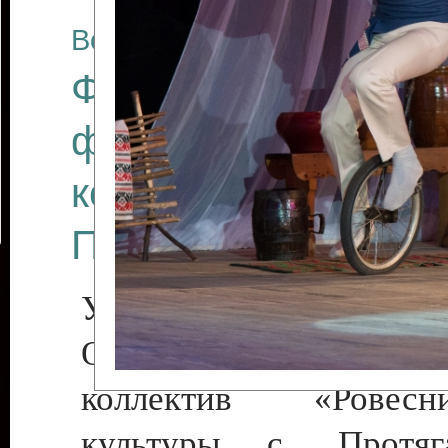
Все отчеты
Финал Республикан
фестиваля цирков
коллективов "Созв
Приднестровского 
Участники фестиваля:
Образцовый эстрадн
коллектив «Рове
культуры с. Протяга