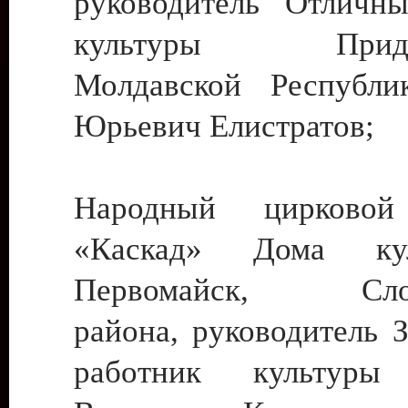
руководитель Отличн
культуры Придне
Молдавской Республи
Юрьевич Елистратов;
Народный цирковой
«Каскад» Дома ку
Первомайск, Слобо
района, руководитель 
работник культуры