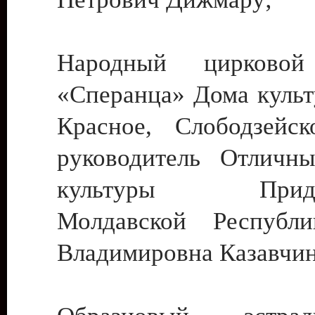
Народный цирковой
«Сперанца» Дома культ
Красное, Слободзейск
руководитель Отличн
культуры Придне
Молдавской Республ
Владимировна Казавчин