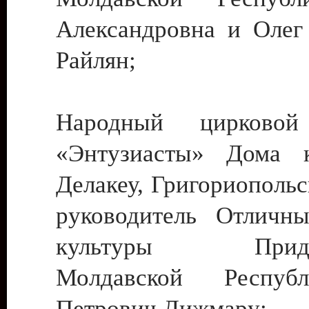
Александровна и Олег
Райлян;
Народный цирковой
«Энтузиасты» Дома к
Делакеу, Григориопольс
руководитель Отличн
культуры Придне
Молдавской Респуб
Петрович Дижмару;