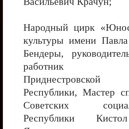
Васильевич Крачун;
Народный цирк «Юнос
культуры имени Павла 
Бендеры, руководите
работник ку
Приднестровской М
Республики, Мастер с
Советских социали
Республики Кист