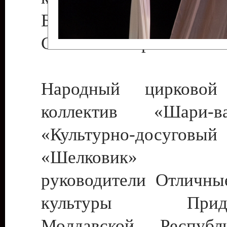
Бендеры , руководител
Светлана Георгиевна
Народный цирковой
коллектив «Шари
«Культурно-досуго
«Шелковик» г.
руководители Отличны
культуры Придне
Молдавской Респуб