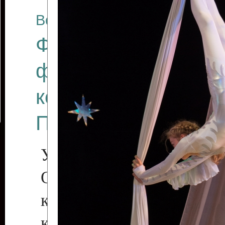
Все отчеты
Финал Республикан
фестиваля цирков
коллективов "Созв
Приднестровского 
Участники фестиваля:
Образцовый эстрадн
коллектив «Рове
культуры с. Протяга