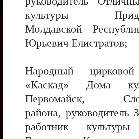
руководитель Отличн
культуры Придне
Молдавской Республи
Юрьевич Елистратов;
Народный цирковой
«Каскад» Дома ку
Первомайск, Слобо
района, руководитель 
работник культуры