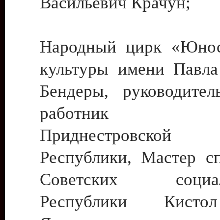
Васильевич Крачун;
Народный цирк «Юнос
культуры имени Павла 
Бендеры, руководите
работник ку
Приднестровской М
Республики, Мастер с
Советских социали
Республики Кист