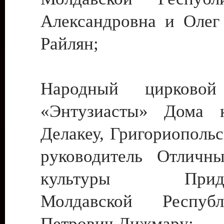
Александровна и Олег
Райлян;
Народный цирковой
«Энтузиасты» Дома к
Делакеу, Григориопольс
руководитель Отличн
культуры Придне
Молдавской Респуб
Петрович Дижмару;