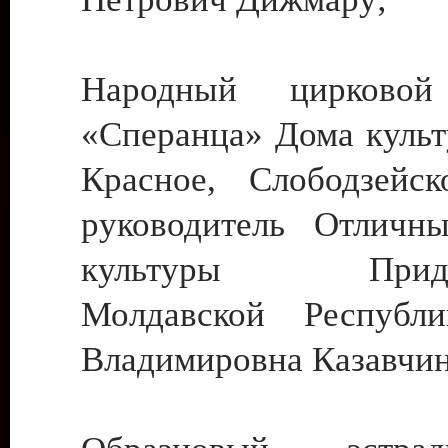
Народный цирковой
«Сперанца» Дома культ
Красное, Слободзейск
руководитель Отличн
культуры Придне
Молдавской Республ
Владимировна Казавчин