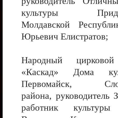
руководитель Отличн
культуры Придне
Молдавской Республи
Юрьевич Елистратов;
Народный цирковой
«Каскад» Дома ку
Первомайск, Слобо
района, руководитель 
работник культуры