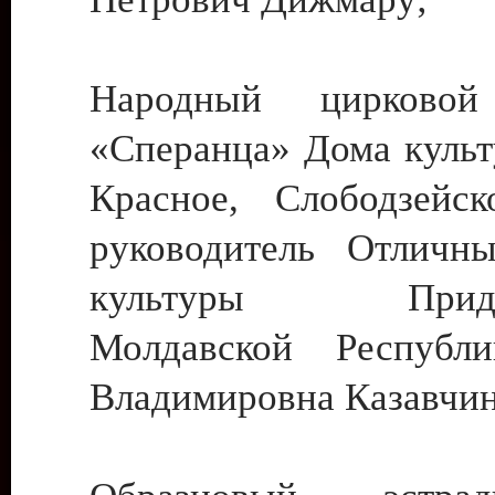
Народный цирковой
«Сперанца» Дома культ
Красное, Слободзейск
руководитель Отличн
культуры Придне
Молдавской Республ
Владимировна Казавчин