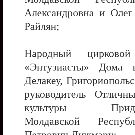
Александровна и Олег
Райлян;
Народный цирковой
«Энтузиасты» Дома к
Делакеу, Григориопольс
руководитель Отличн
культуры Придне
Молдавской Респуб
Петрович Дижмару;