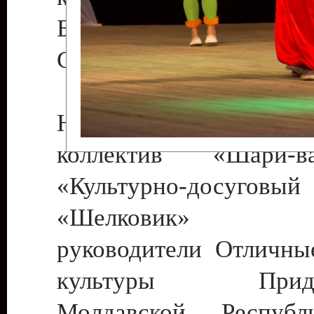
Бендеры , руководител
Светлана Георгиевна
Народный цирковой
коллектив «Шари
«Культурно-досуго
«Шелковик» г.
руководители Отличны
культуры Придне
Молдавской Респуб