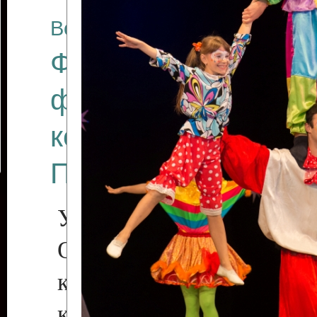
Все отчеты
Финал Республикан
фестиваля цирков
коллективов "Созв
Приднестровского 
Участники фестиваля:
Образцовый эстрадн
коллектив «Рове
культуры с. Протяга