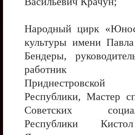
Васильевич Крачун;
Народный цирк «Юнос
культуры имени Павла 
Бендеры, руководите
работник ку
Приднестровской М
Республики, Мастер с
Советских социали
Республики Кист