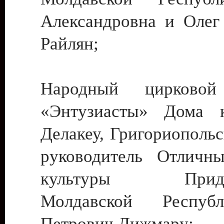
Александровна и Олег
Райлян;
Народный цирковой
«Энтузиасты» Дома к
Делакеу, Григориопольс
руководитель Отличн
культуры Придне
Молдавской Респуб
Петрович Дижмару;