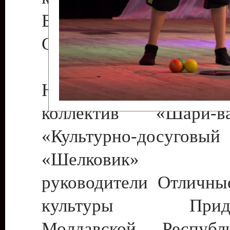
Бендеры , руководител
Светлана Георгиевна
Народный цирковой
коллектив «Шари
«Культурно-досуго
«Шелковик» г.
руководители Отличны
культуры Придне
Молдавской Респуб