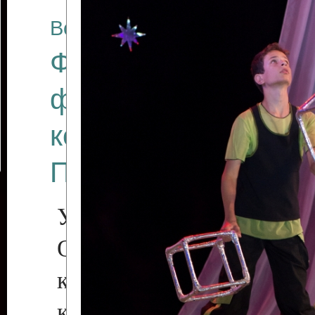
Все отчеты
Финал Республикан
фестиваля цирков
коллективов "Созв
Приднестровского 
Участники фестиваля:
Образцовый эстрадн
коллектив «Рове
культуры с. Протяга