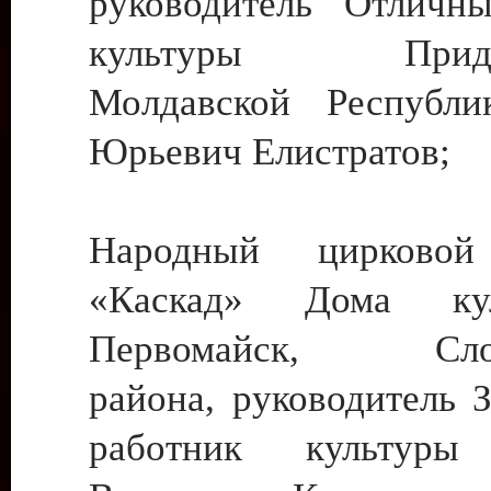
руководитель Отличн
культуры Придне
Молдавской Республи
Юрьевич Елистратов;
Народный цирковой
«Каскад» Дома ку
Первомайск, Слобо
района, руководитель 
работник культуры