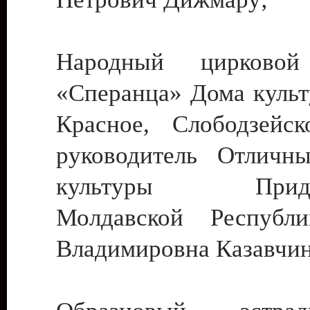
Народный цирковой
«Сперанца» Дома культ
Красное, Слободзейск
руководитель Отличн
культуры Придне
Молдавской Республ
Владимировна Казавчин