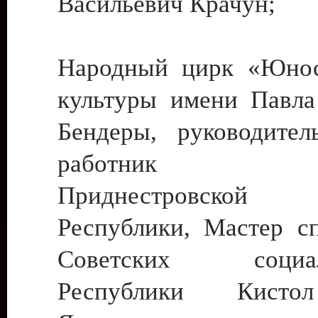
Васильевич Крачун;
Народный цирк «Юнос
культуры имени Павла 
Бендеры, руководите
работник ку
Приднестровской М
Республики, Мастер с
Советских социали
Республики Кист