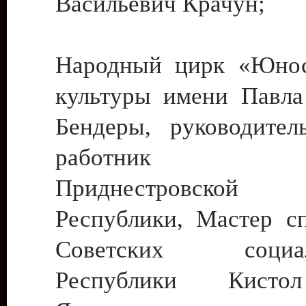
Васильевич Крачун;
Народный цирк «Юнос
культуры имени Павла 
Бендеры, руководите
работник ку
Приднестровской М
Республики, Мастер с
Советских социали
Республики Кист