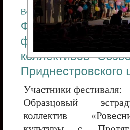
Все отчеты
Финал Республикан
фестиваля цирков
коллективов "Созв
Приднестровского 
Участники фестиваля:
Образцовый эстрадн
коллектив «Рове
культуры с. Протяга