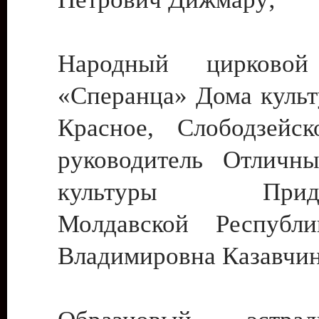
Народный цирковой
«Сперанца» Дома культ
Красное, Слободзейск
руководитель Отличн
культуры Придне
Молдавской Республ
Владимировна Казавчин