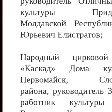
руководитель Отличн
культуры Придне
Молдавской Республи
Юрьевич Елистратов;
Народный цирковой
«Каскад» Дома ку
Первомайск, Слобо
района, руководитель 
работник культуры