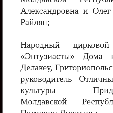
Александровна и Олег
Райлян;
Народный цирковой
«Энтузиасты» Дома к
Делакеу, Григориопольс
руководитель Отличн
культуры Придне
Молдавской Респуб
Петрович Дижмару;