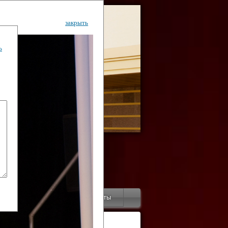
закрыть
ь
ентр
тор
Инфо
Контакты
КИ"