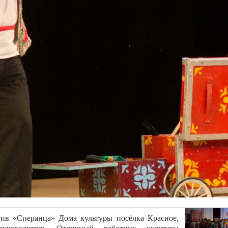
канского фестиваля
тивов "Созвездие
о цирка"
ковой коллектив «Ровесник» Дом культуры с.
 руководитель Рогожинер Светлана Георгиевна
ский коллектив «Шари-вари» МУ «Культурно-
» г.Бендеры, руководители Отличные работники
Молдавской Республики Алёна Александровна и
тив «Энтузиасты» Дома культуры с. Делакеу,
а, руководитель Отличный работник культуры
й Республики Пётр Петрович Дижмару;
ив «Сперанца» Дома культуры посёлка Красное,