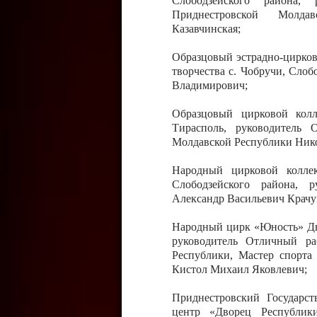
Слободзейского района,
Приднестровской Молда
Казавчинская;
Образцовый эстрадно-цирков
творчества с. Чобручи, Сло
Владимирович;
Образцовый цирковой колл
Тирасполь, руководитель 
Молдавской Республики Ник
Народный цирковой колле
Слободзейского района, 
Александр Васильевич Крачу
Народный цирк «Юность» Дво
руководитель Отличный ра
Республики, Мастер спорта
Кистол Михаил Яковлевич;
Приднестровский Государс
центр «Дворец Республики