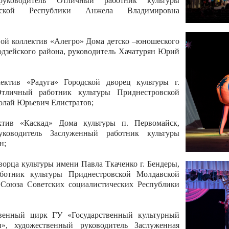
 руководитель Отличный работник культуры
вской Республики Анжела Владимировна
ой коллектив «Алегро» Дома детско –юношеского
бодзейского района, руководитель Хачатурян Юрий
ектив «Радуга» Городской дворец культуры г.
Отличный работник культуры Приднестровской
олай Юрьевич Елистратов;
ктив «Каскад» Дома культуры п. Первомайск,
руководитель Заслуженный работник культуры
н;
рца культуры имени Павла Ткаченко г. Бендеры,
ботник культуры Приднестровской Молдавской
 Союза Советских социалистических Республики
твенный цирк ГУ «Государственный культурный
», художественный руководитель Заслуженная