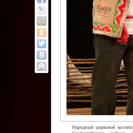
Все отчеты
Финал Республи
цирковых коллек
Приднестровског
Участники фестиваля:
Образцовый эстрадно-цир
Протягайловка, г. Бендеры ,
Народный цирковой клоун
досуговый центр «Шелковик
культуры Приднестровской 
Олег Степанович Райлян;
Народный цирковой коллек
Григориопольского район
Приднестровской Молдавско
Народный цирковой коллект