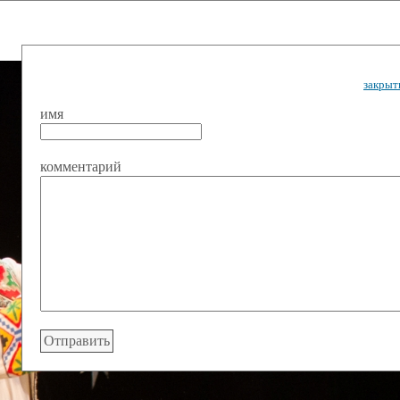
закрыт
имя
комментарий
ударственный культурный ц
Дворец Республики
ктивы
Новости
Афиша
Арт-монитор
Арт-прожек
ЧЕТЫ ГКЦ "ДВОРЕЦ РЕСПУБЛИ