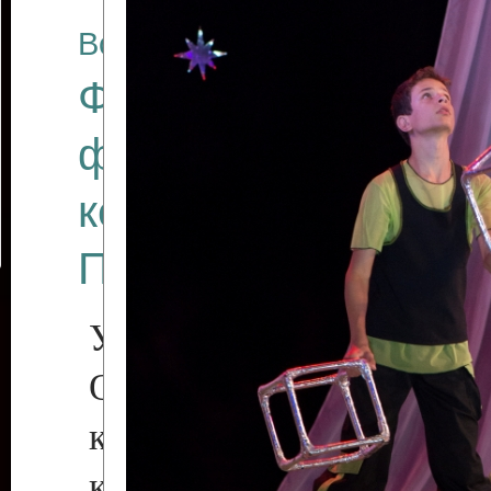
Все отчеты
Финал Республикан
фестиваля цирков
коллективов "Созв
Приднестровского 
Участники фестиваля:
Образцовый эстрадн
коллектив «Рове
культуры с. Протяга