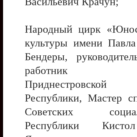
Васильевич Крачун;
Народный цирк «Юнос
культуры имени Павла 
Бендеры, руководите
работник ку
Приднестровской М
Республики, Мастер с
Советских социали
Республики Кист