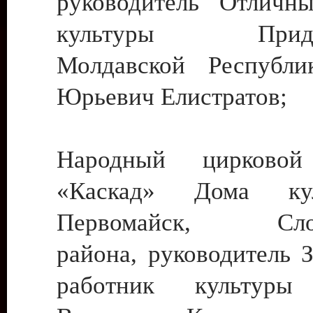
руководитель Отличн
культуры Придне
Молдавской Республи
Юрьевич Елистратов;
Народный цирковой
«Каскад» Дома ку
Первомайск, Слобо
района, руководитель 
работник культуры