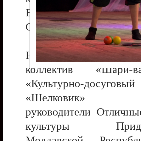
Бендеры , руководител
Светлана Георгиевна
Народный цирковой
коллектив «Шари
«Культурно-досуго
«Шелковик» г.
руководители Отличны
культуры Придне
Молдавской Респуб