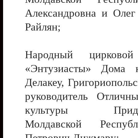
Александровна и Олег
Райлян;
Народный цирковой
«Энтузиасты» Дома к
Делакеу, Григориопольс
руководитель Отличн
культуры Придне
Молдавской Респуб
Петрович Дижмару;