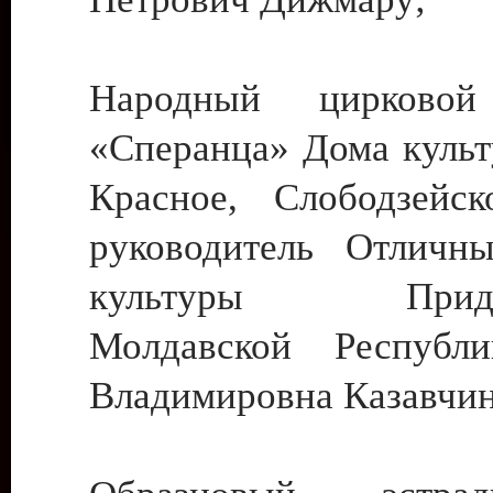
Народный цирковой
«Сперанца» Дома культ
Красное, Слободзейск
руководитель Отличн
культуры Придне
Молдавской Республ
Владимировна Казавчин