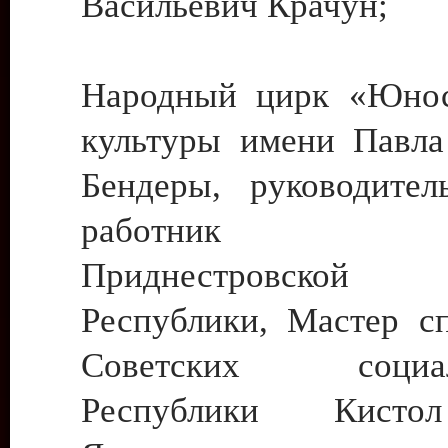
Васильевич Крачун;
Народный цирк «Юнос
культуры имени Павла 
Бендеры, руководите
работник ку
Приднестровской М
Республики, Мастер с
Советских социали
Республики Кист