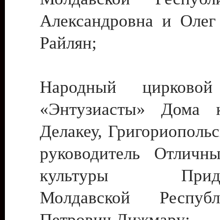
Александровна и Олег
Райлян;
Народный цирковой
«Энтузиасты» Дома к
Делакеу, Григориопольс
руководитель Отличн
культуры Придне
Молдавской Респуб
Петрович Дижмару;