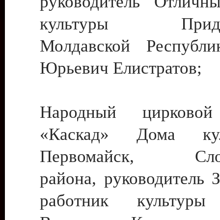
руководитель Отличн
культуры Придне
Молдавской Республи
Юрьевич Елистратов;
Народный цирковой
«Каскад» Дома ку
Первомайск, Слобо
района, руководитель 
работник культуры