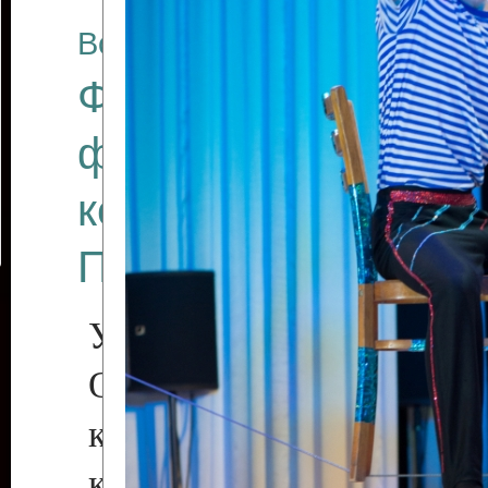
Все отчеты
Финал Республикан
фестиваля цирков
коллективов "Созв
Приднестровского 
Участники фестиваля:
Образцовый эстрадн
коллектив «Рове
культуры с. Протяга