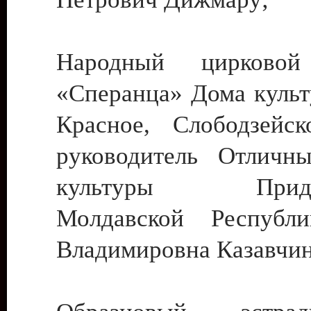
Народный цирковой
«Сперанца» Дома культ
Красное, Слободзейск
руководитель Отличн
культуры Придне
Молдавской Республ
Владимировна Казавчин