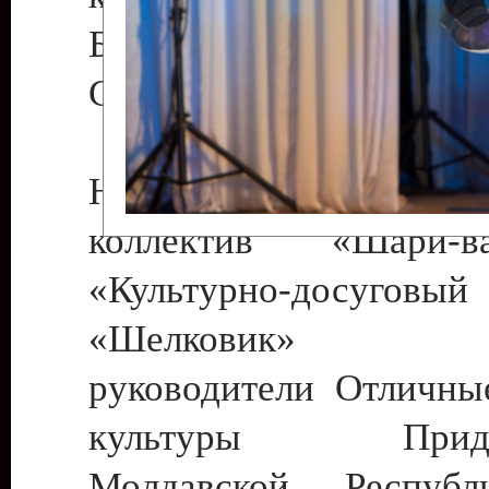
Бендеры , руководител
Светлана Георгиевна
Народный цирковой
коллектив «Шари
«Культурно-досуго
«Шелковик» г.
руководители Отличны
культуры Придне
Молдавской Респуб