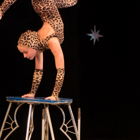
канского фестиваля
тивов "Созвездие
о цирка"
ковой коллектив «Ровесник» Дом культуры с.
 руководитель Рогожинер Светлана Георгиевна
ский коллектив «Шари-вари» МУ «Культурно-
» г.Бендеры, руководители Отличные работники
Молдавской Республики Алёна Александровна и
тив «Энтузиасты» Дома культуры с. Делакеу,
а, руководитель Отличный работник культуры
й Республики Пётр Петрович Дижмару;
ив «Сперанца» Дома культуры посёлка Красное,