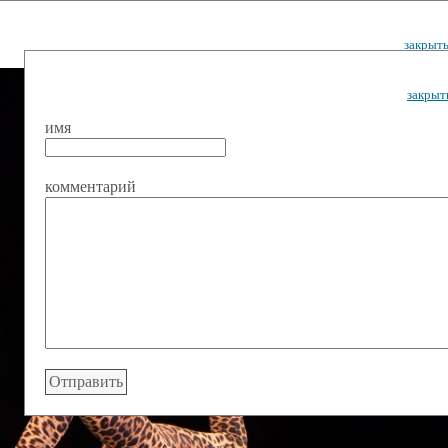
закрыт
закрыт
имя
комментарий
ударственный культурный ц
Дворец Республики
ктивы
Новости
Афиша
Арт-монитор
Арт-прожек
ЧЕТЫ ГКЦ "ДВОРЕЦ РЕСПУБЛИ