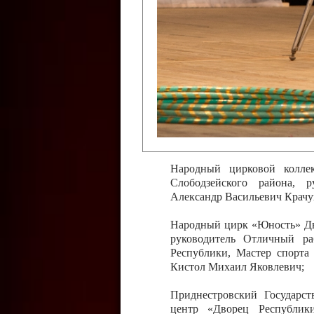
Слободзейского района,
Приднестровской Молда
Казавчинская;
Образцовый эстрадно-цирков
творчества с. Чобручи, Сло
Владимирович;
Образцовый цирковой колл
Тирасполь, руководитель 
Молдавской Республики Ник
Народный цирковой колле
Слободзейского района, 
Александр Васильевич Крачу
Народный цирк «Юность» Дво
руководитель Отличный ра
Республики, Мастер спорта
Кистол Михаил Яковлевич;
Приднестровский Государс
центр «Дворец Республики