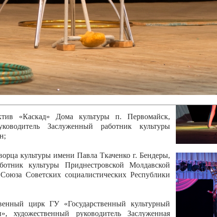
 руководитель Отличный работник культуры
вской Республики Анжела Владимировна
ой коллектив «Алегро» Дома детско –юношеского
бодзейского района, руководитель Хачатурян Юрий
ектив «Радуга» Городской дворец культуры г.
Отличный работник культуры Приднестровской
олай Юрьевич Елистратов;
ктив «Каскад» Дома культуры п. Первомайск,
руководитель Заслуженный работник культуры
н;
рца культуры имени Павла Ткаченко г. Бендеры,
ботник культуры Приднестровской Молдавской
 Союза Советских социалистических Республики
твенный цирк ГУ «Государственный культурный
», художественный руководитель Заслуженная