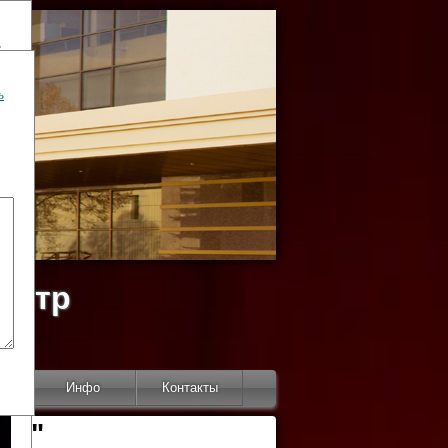
ь
ь
ентр
тор
Инфо
Контакты
КИ"