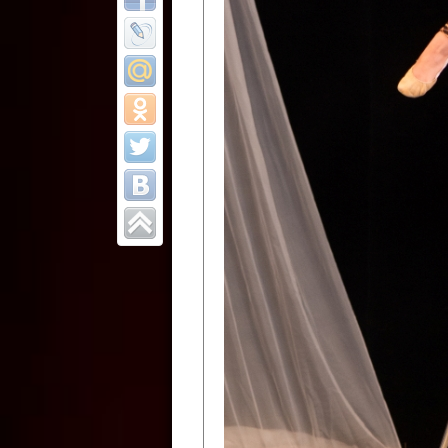
Все отчеты
Финал Республи
цирковых коллек
Приднестровског
Участники фестиваля:
Образцовый эстрадно-цир
Протягайловка, г. Бендеры ,
Народный цирковой клоун
досуговый центр «Шелковик
культуры Приднестровской 
Олег Степанович Райлян;
Народный цирковой коллек
Григориопольского район
Приднестровской Молдавско
Народный цирковой коллект